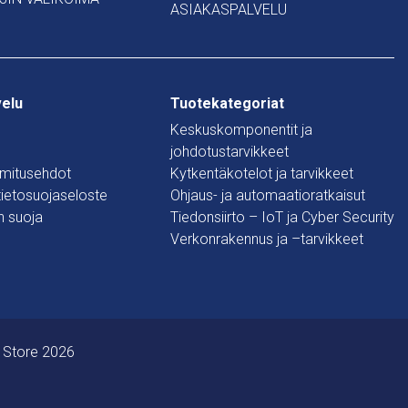
ASIAKASPALVELU
velu
Tuotekategoriat
Keskuskomponentit ja
johdotustarvikkeet
oimitusehdot
Kytkentäkotelot ja tarvikkeet
 tietosuojaseloste
Ohjaus- ja automaatioratkaisut
n suoja
Tiedonsiirto – IoT ja Cyber Security
Verkonrakennus ja –tarvikkeet
 Store 2026