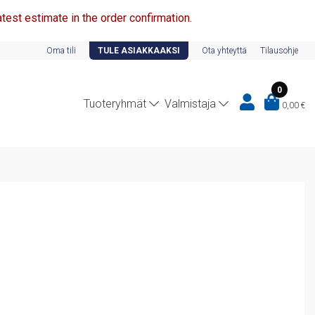
test estimate in the order confirmation.
Oma tili
TULE ASIAKKAAKSI
Ota yhteyttä
Tilausohje
0
Tuoteryhmät
Valmistaja
0,00
€