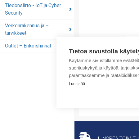
automaatioratkaisut
Tiedonsiirto - IoT ja Cyber
Security
Tiedonsiirto - IoT ja
Cyber Security
Verkonrakennus ja –
tarvikkeet
Verkonrakennus ja –
tarvikkeet
Outlet – Erikoishinnat
Tietoa sivustolla käytet
Outlet – Erikoishinnat
Käytämme sivustollamme evästei
suorituskykyä ja käyttöä, tarjot
parantaaksemme ja räätälöidäksem
Lue lisää
1. NOPEA TOIMIT