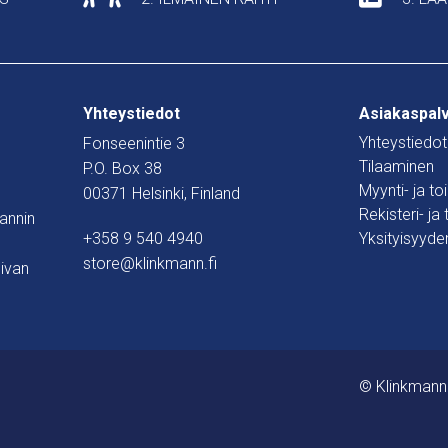
Yhteystiedot
Asiakaspal
Yhteystiedot
Fonseenintie 3
Tilaaminen
P.O. Box 38
Myynti- ja t
00371 Helsinki, Finland
Rekisteri- ja
mannin
+358 9 540 4940
Yksityisyyde
store@klinkmann.fi
ivan
© Klinkmann