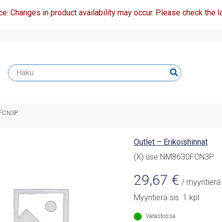
ce: Changes in product availability may occur. Please check the la
0FCN3P
Outlet – Erikoishinnat
(X) use NM8630FCN3P
29,67
€
/ myyntierä
Myyntierä sis. 1 kpl
Varastossa