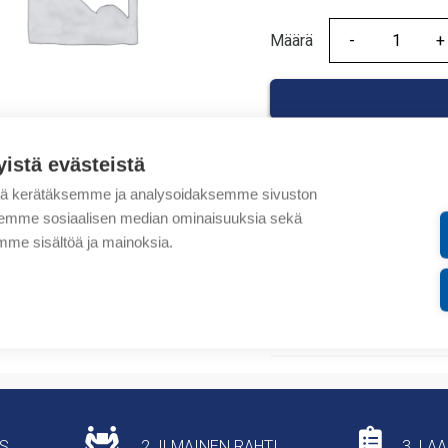
Määrä
Määrä
yistä evästeistä
tä kerätäksemme ja analysoidaksemme sivuston
Tuotekoodit
aksemme sosiaalisen median ominaisuuksia sekä
me sisältöä ja mainoksia.
Tilauskoodi: NM8FCN40
Tuotteen tullikoodi: 853
Lisätiedot
US
2. ILMAINEN RAHTI
3. LA