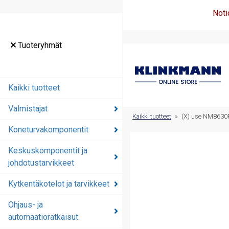
Noti
Tuoteryhmät
Tuoteryhmät
Kaikki tuotteet
Kaikki tuotteet
Valmistajat
Valmistajat
Kaikki tuotteet
»
(X) use NM863
Koneturvakomponentit
Koneturvakomponentit
Keskuskomponentit ja
Keskuskomponentit ja
johdotustarvikkeet
johdotustarvikkeet
Kytkentäkotelot ja tarvikkeet
Kytkentäkotelot ja
tarvikkeet
Ohjaus- ja
automaatioratkaisut
Ohjaus- ja