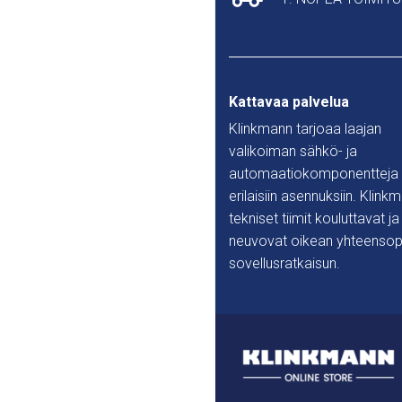
Kattavaa palvelua
Klinkmann tarjoaa laajan
valikoiman sähkö- ja
automaatiokomponentteja
erilaisiin asennuksiin. Klink
tekniset tiimit kouluttavat ja
neuvovat oikean yhteensop
sovellusratkaisun.