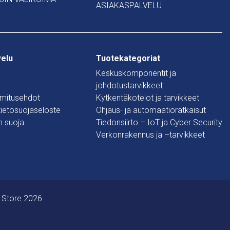
ASIAKASPALVELU
velu
Tuotekategoriat
Keskuskomponentit ja
johdotustarvikkeet
oimitusehdot
Kytkentäkotelot ja tarvikkeet
 tietosuojaseloste
Ohjaus- ja automaatioratkaisut
n suoja
Tiedonsiirto – IoT ja Cyber Security
Verkonrakennus ja –tarvikkeet
 Store 2026