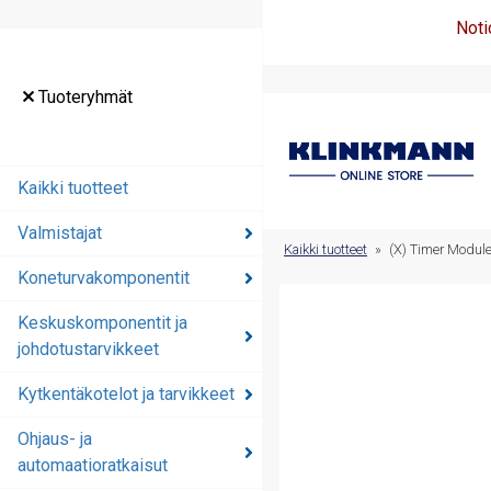
Noti
Tuoteryhmät
Tuoteryhmät
Kaikki tuotteet
Kaikki tuotteet
Valmistajat
Valmistajat
Kaikki tuotteet
»
(X) Timer Modu
Koneturvakomponentit
Koneturvakomponentit
Keskuskomponentit ja
Keskuskomponentit ja
johdotustarvikkeet
johdotustarvikkeet
Kytkentäkotelot ja tarvikkeet
Kytkentäkotelot ja
tarvikkeet
Ohjaus- ja
automaatioratkaisut
Ohjaus- ja