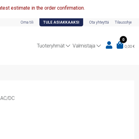
test estimate in the order confirmation.
Oma tili
TULE ASIAKKAAKSI
Ota yhteyttä
Tilausohje
0
Tuoteryhmät
Valmistaja
0,00
€
V AC/DC