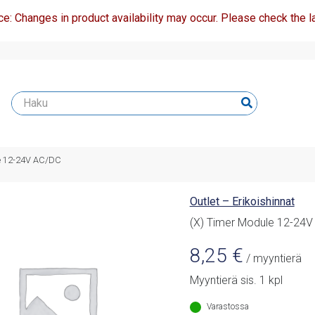
ce: Changes in product availability may occur. Please check the la
le 12-24V AC/DC
Outlet – Erikoishinnat
(X) Timer Module 12-24
8,25
€
/ myyntierä
Myyntierä sis. 1 kpl
Varastossa