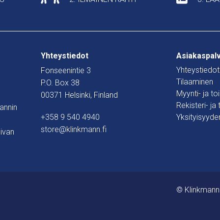
Yhteystiedot
Asiakaspal
Yhteystiedot
Fonseenintie 3
Tilaaminen
P.O. Box 38
Myynti- ja t
00371 Helsinki, Finland
Rekisteri- ja
mannin
+358 9 540 4940
Yksityisyyde
store@klinkmann.fi
ivan
© Klinkmann