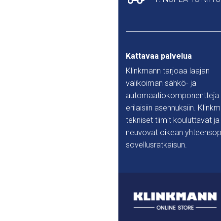
Kattavaa palvelua
Klinkmann tarjoaa laajan
valikoiman sähkö- ja
automaatiokomponentteja
erilaisiin asennuksiin. Klink
tekniset tiimit kouluttavat ja
neuvovat oikean yhteensop
sovellusratkaisun.