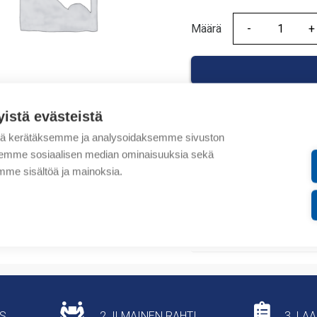
Määrä
Määrä
yistä evästeistä
tä kerätäksemme ja analysoidaksemme sivuston
Tuotekoodit
aksemme sosiaalisen median ominaisuuksia sekä
me sisältöä ja mainoksia.
Tilauskoodi: 862000240
Tuotteen tullikoodi: 853
Lisätiedot
US
2. ILMAINEN RAHTI
3. LA