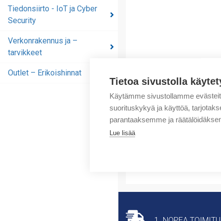
automaatioratkaisut
Tiedonsiirto - IoT ja Cyber
Security
Tiedonsiirto - IoT ja
Cyber Security
Verkonrakennus ja –
tarvikkeet
Verkonrakennus ja –
tarvikkeet
Outlet – Erikoishinnat
Tietoa sivustolla käytet
Outlet – Erikoishinnat
Käytämme sivustollamme evästei
suorituskykyä ja käyttöä, tarjot
parantaaksemme ja räätälöidäksem
Lue lisää
1. NOPEA TOIMIT