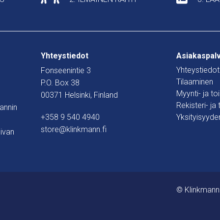
Yhteystiedot
Asiakaspal
Yhteystiedot
Fonseenintie 3
Tilaaminen
P.O. Box 38
Myynti- ja t
00371 Helsinki, Finland
Rekisteri- ja
mannin
+358 9 540 4940
Yksityisyyde
store@klinkmann.fi
ivan
© Klinkmann