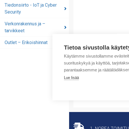
automaatioratkaisut
Tiedonsiirto - IoT ja Cyber
Security
Tiedonsiirto - IoT ja
Cyber Security
Verkonrakennus ja –
tarvikkeet
Verkonrakennus ja –
tarvikkeet
Outlet – Erikoishinnat
Tietoa sivustolla käytet
Outlet – Erikoishinnat
Käytämme sivustollamme evästei
suorituskykyä ja käyttöä, tarjot
parantaaksemme ja räätälöidäksem
Lue lisää
1. NOPEA TOIMIT