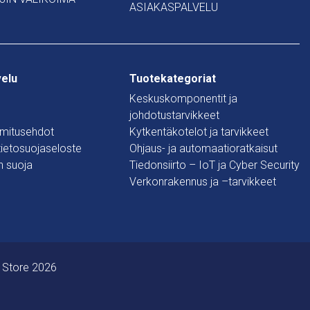
ASIAKASPALVELU
velu
Tuotekategoriat
Keskuskomponentit ja
johdotustarvikkeet
oimitusehdot
Kytkentäkotelot ja tarvikkeet
 tietosuojaseloste
Ohjaus- ja automaatioratkaisut
n suoja
Tiedonsiirto – IoT ja Cyber Security
Verkonrakennus ja –tarvikkeet
 Store 2026