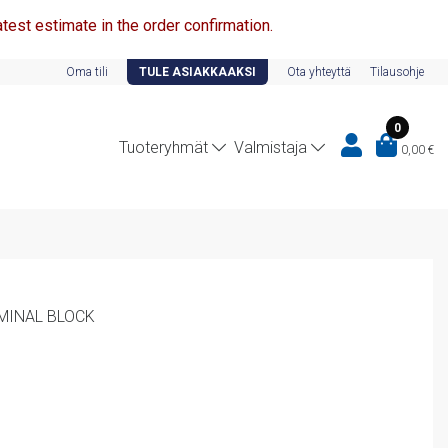
test estimate in the order confirmation.
Oma tili
TULE ASIAKKAAKSI
Ota yhteyttä
Tilausohje
0
Tuoteryhmät
Valmistaja
0,00
€
RMINAL BLOCK