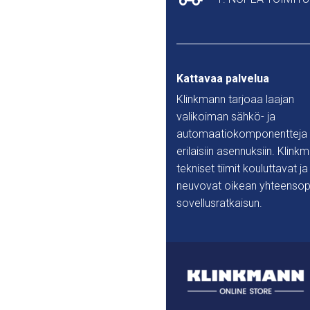
Kattavaa palvelua
Klinkmann tarjoaa laajan
valikoiman sähkö- ja
automaatiokomponentteja
erilaisiin asennuksiin. Klink
tekniset tiimit kouluttavat ja
neuvovat oikean yhteensop
sovellusratkaisun.