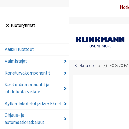
Noti
Tuoteryhmät
Tuoteryhmät
Kaikki tuotteet
Kaikki tuotteet
Valmistajat
Valmistajat
Kaikki tuotteet
»
(X) TEC.35/O 
Koneturvakomponentit
Koneturvakomponentit
Keskuskomponentit ja
Keskuskomponentit ja
johdotustarvikkeet
johdotustarvikkeet
Kytkentäkotelot ja tarvikkeet
Kytkentäkotelot ja
tarvikkeet
Ohjaus- ja
automaatioratkaisut
Ohjaus- ja