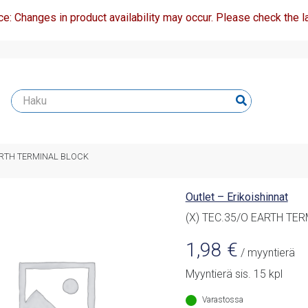
ce: Changes in product availability may occur. Please check the la
EARTH TERMINAL BLOCK
Outlet – Erikoishinnat
(X) TEC.35/O EARTH TE
1,98
€
/ myyntierä
Myyntierä sis. 15 kpl
Varastossa