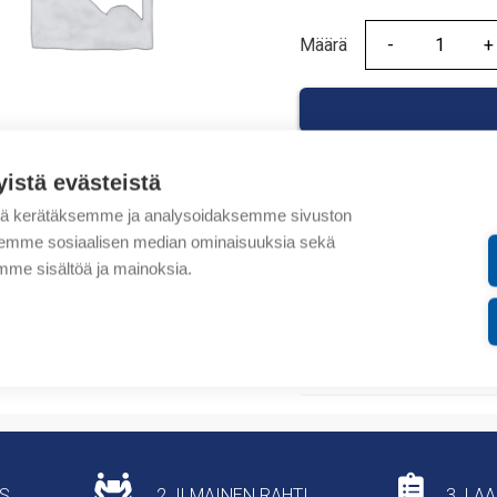
Määrä
Määrä
yistä evästeistä
tä kerätäksemme ja analysoidaksemme sivuston
Tuotekoodit
aksemme sosiaalisen median ominaisuuksia sekä
me sisältöä ja mainoksia.
Tilauskoodi: TO320
Tuotteen tullikoodi: 853
Lisätiedot
US
2. ILMAINEN RAHTI
3. LA