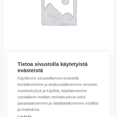
Tietoa sivustolla käytetyistä
Outlet – Erikoishinnat
evästeistä
(X) TB20-C Buscoupler ModbusTCP
Käytämme sivustollamme evästeitä
149,68
€
/ myyntierä
kerätäksemme ja analysoidaksemme sivuston
suorituskykyä ja käyttöä, tarjotaksemme
Myyntierä sis. 1 kpl
sosiaalisen median ominaisuuksia sekä
Varastossa
parantaaksemme ja räätälöidäksemme sisältöä
ja mainoksia.
Määrä
Määrä
Lue lisää