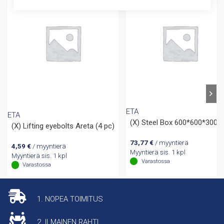
ETA
ETA
(X) Steel Box 600*600*300
(X) Lifting eyebolts Areta (4 pc)
73,77
€
/ myyntierä
4,59
€
/ myyntierä
Myyntierä sis. 1 kpl
Myyntierä sis. 1 kpl
Varastossa
Varastossa
1. NOPEA TOIMITUS
2. ILMAINEN RAHTI