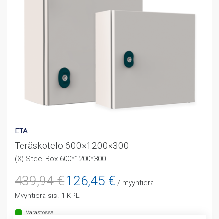
ETA
Teräskotelo 600×1200×300
(X) Steel Box 600*1200*300
Alkuperäinen
Nykyinen
439,94
€
126,45
€
/ myyntierä
hinta
hinta
Myyntierä sis. 1 KPL
oli:
on:
439,94 €.
126,45 €.
Varastossa