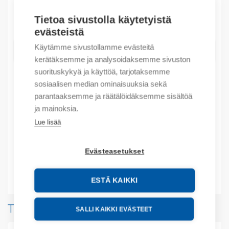
Tietoa sivustolla käytetyistä
Määrä
Määrä
evästeistä
Käytämme sivustollamme evästeitä
LISÄÄ OSTOSKORIIN
kerätäksemme ja analysoidaksemme sivuston
suorituskykyä ja käyttöä, tarjotaksemme
sosiaalisen median ominaisuuksia sekä
parantaaksemme ja räätälöidäksemme sisältöä
Tuotekoodit
ja mainoksia.
Lue lisää
Tilauskoodi: ST61230
Product order number: ST61230
Valmistajan tuotenumero: ST61230
Evästeasetukset
Lisätiedot
ESTÄ KAIKKI
Tuotteita samalta valmistajalta
SALLI KAIKKI EVÄSTEET