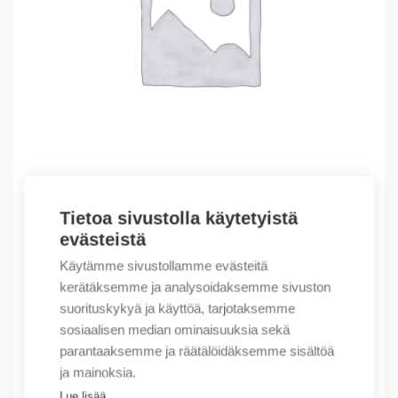
Tietoa sivustolla käytetyistä
Outlet – Erikoishinnat
evästeistä
(X) Stainless steel enclosure 200x250x90
Käytämme sivustollamme evästeitä
225,33
€
/ myyntierä
kerätäksemme ja analysoidaksemme sivuston
suorituskykyä ja käyttöä, tarjotaksemme
Myyntierä sis. 1 kpl
sosiaalisen median ominaisuuksia sekä
Varastossa
parantaaksemme ja räätälöidäksemme sisältöä
ja mainoksia.
Määrä
Määrä
Lue lisää