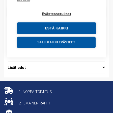
LISÄÄ OSTOSKORIIN
Evästeasetukset
ESTÄ KAIKKI
Tuotekoodit
SALLI KAIKKI EVÄSTEET
Tilauskoodi: RHS45BD
Tuotteen tullikoodi: 76169990
Lisätiedot
1. NOPEA TOIMITUS
2. ILMAINEN RAHTI