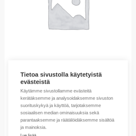
Tietoa sivustolla käytetyistä
Outlet – Erikoishinnat
evästeistä
(X) SSR 1PH DIN RAIL HEATSINK W/O COMPOU
Käytämme sivustollamme evästeitä
10,70
€
/ myyntierä
kerätäksemme ja analysoidaksemme sivuston
suorituskykyä ja käyttöä, tarjotaksemme
Myyntierä sis. 5 kpl
sosiaalisen median ominaisuuksia sekä
Varastossa
parantaaksemme ja räätälöidäksemme sisältöä
ja mainoksia.
Määrä
Määrä
Lue lisää