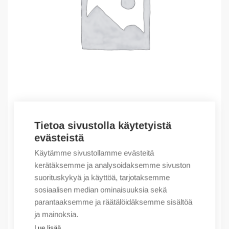
Tietoa sivustolla käytetyistä
Outlet – Erikoishinnat
evästeistä
(X) SPS 90-264 VAC/12-15 VDC-7-6 A
Käytämme sivustollamme evästeitä
49,59
€
/ myyntierä
kerätäksemme ja analysoidaksemme sivuston
suorituskykyä ja käyttöä, tarjotaksemme
Myyntierä sis. 1 kpl
sosiaalisen median ominaisuuksia sekä
Varastossa
parantaaksemme ja räätälöidäksemme sisältöä
ja mainoksia.
Määrä
Määrä
Lue lisää