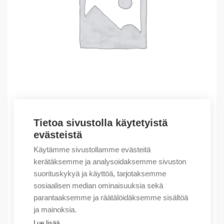
Tietoa sivustolla käytetyistä
Outlet – Erikoishinnat
evästeistä
(X) Socket 2P+E
Käytämme sivustollamme evästeitä
2,18
€
/ myyntierä
kerätäksemme ja analysoidaksemme sivuston
suorituskykyä ja käyttöä, tarjotaksemme
Myyntierä sis. 10 kpl
sosiaalisen median ominaisuuksia sekä
Varastossa
parantaaksemme ja räätälöidäksemme sisältöä
ja mainoksia.
Määrä
Määrä
Lue lisää