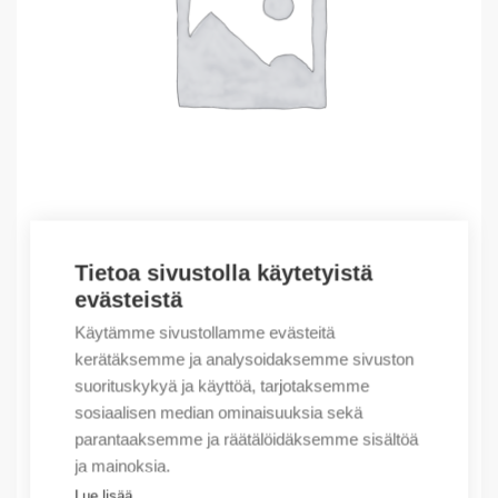
Tietoa sivustolla käytetyistä
Outlet – Erikoishinnat
evästeistä
(X) Socket 2P+E w claw Niloe, white
Käytämme sivustollamme evästeitä
0,96
€
/ myyntierä
kerätäksemme ja analysoidaksemme sivuston
suorituskykyä ja käyttöä, tarjotaksemme
Myyntierä sis. 1 kpl
sosiaalisen median ominaisuuksia sekä
Varastossa
parantaaksemme ja räätälöidäksemme sisältöä
ja mainoksia.
Määrä
Määrä
Lue lisää