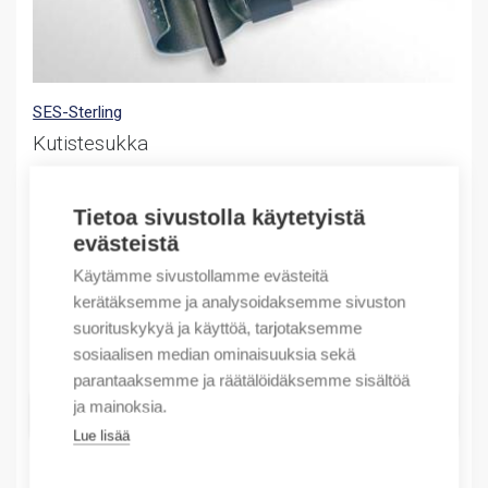
SES-Sterling
Kutistesukka
(X) Shrink sleeving B 320 (1,22m)
Alkuperäinen
Nykyinen
8,86
€
3,57
€
Tietoa sivustolla käytetyistä
/ myyntierä
hinta
hinta
evästeistä
Myyntierä sis. 1 KPL
oli:
on:
Käytämme sivustollamme evästeitä
8,86 €.
3,57 €.
Varastossa
kerätäksemme ja analysoidaksemme sivuston
suorituskykyä ja käyttöä, tarjotaksemme
Määrä
sosiaalisen median ominaisuuksia sekä
Määrä
parantaaksemme ja räätälöidäksemme sisältöä
ja mainoksia.
LISÄÄ OSTOSKORIIN
Lue lisää