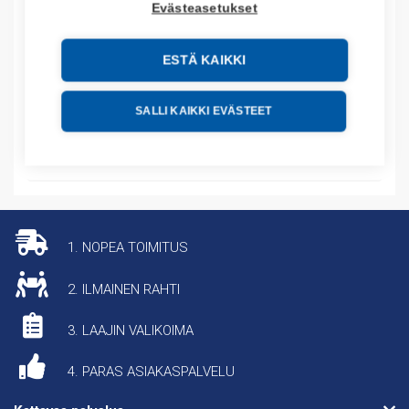
Evästeasetukset
Tuotekoodit
ESTÄ KAIKKI
Tilauskoodi: 06390032010
Product order number: 06390032010
Valmistajan tuotenumero: 06390032010
SALLI KAIKKI EVÄSTEET
Lisätiedot
1. NOPEA TOIMITUS
2. ILMAINEN RAHTI
3. LAAJIN VALIKOIMA
4. PARAS ASIAKASPALVELU