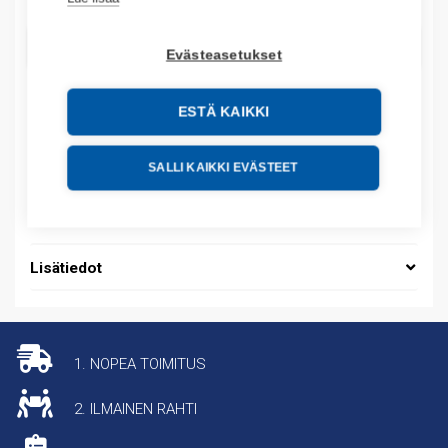
LISÄÄ OSTOSKORIIN
Evästeasetukset
ESTÄ KAIKKI
Tuotekoodit
SALLI KAIKKI EVÄSTEET
Tilauskoodi: RS200800M2M2SDAEHH
Tuotteen tullikoodi: 85176200
Lisätiedot
1. NOPEA TOIMITUS
2. ILMAINEN RAHTI