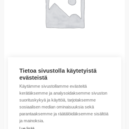
Tietoa sivustolla käytetyistä
Outlet – Erikoishinnat
evästeistä
(X) RS20-0800M2M2SDAEHHXX.X.
Käytämme sivustollamme evästeitä
743,21
€
/ myyntierä
kerätäksemme ja analysoidaksemme sivuston
suorituskykyä ja käyttöä, tarjotaksemme
Myyntierä sis. 1 kpl
sosiaalisen median ominaisuuksia sekä
Varastossa
parantaaksemme ja räätälöidäksemme sisältöä
ja mainoksia.
Määrä
Määrä
Lue lisää