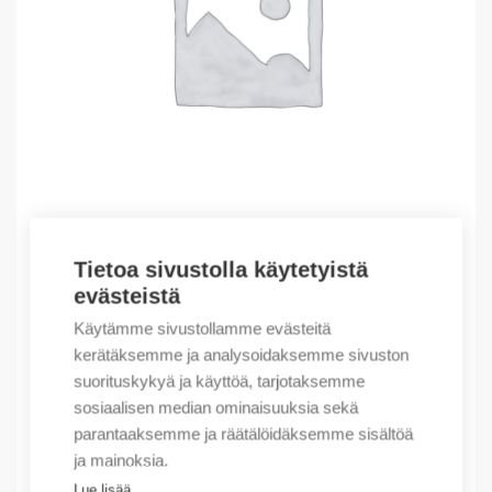
Tietoa sivustolla käytetyistä
Outlet – Erikoishinnat
evästeistä
(X) RJ45 C6 UTP 1M BLACK MOSAIC
Käytämme sivustollamme evästeitä
7,85
€
/ myyntierä
kerätäksemme ja analysoidaksemme sivuston
suorituskykyä ja käyttöä, tarjotaksemme
Myyntierä sis. 10 kpl
sosiaalisen median ominaisuuksia sekä
Varastossa
parantaaksemme ja räätälöidäksemme sisältöä
ja mainoksia.
Määrä
Määrä
Lue lisää