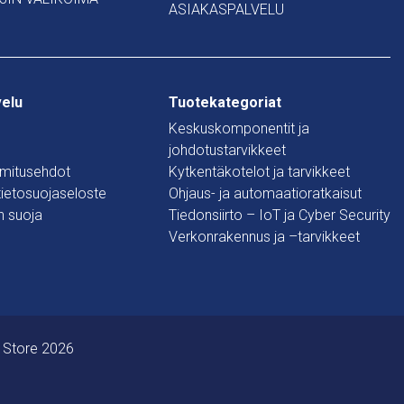
ASIAKASPALVELU
velu
Tuotekategoriat
Keskuskomponentit ja
johdotustarvikkeet
oimitusehdot
Kytkentäkotelot ja tarvikkeet
 tietosuojaseloste
Ohjaus- ja automaatioratkaisut
n suoja
Tiedonsiirto – IoT ja Cyber Security
Verkonrakennus ja –tarvikkeet
 Store 2026