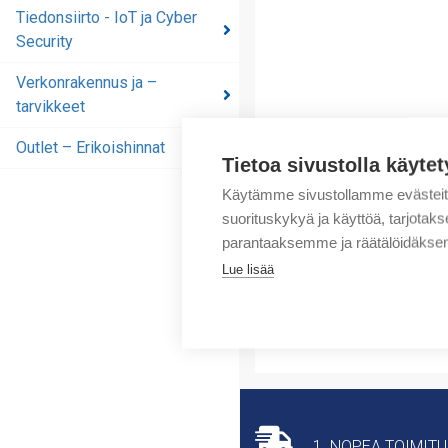
automaatioratkaisut
Tiedonsiirto - IoT ja Cyber
Security
Tiedonsiirto - IoT ja
Cyber Security
Verkonrakennus ja –
tarvikkeet
Verkonrakennus ja –
tarvikkeet
Outlet – Erikoishinnat
Tietoa sivustolla käytet
Outlet – Erikoishinnat
Käytämme sivustollamme evästei
suorituskykyä ja käyttöä, tarjot
parantaaksemme ja räätälöidäksem
Lue lisää
1. NOPEA TOIMIT