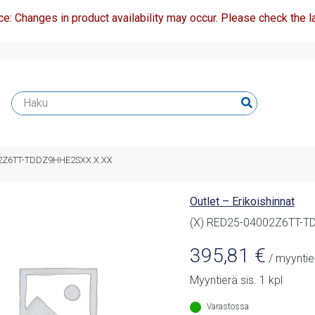
ce: Changes in product availability may occur. Please check the la
02Z6TT-TDDZ9HHE2SXX.X.XX
Outlet – Erikoishinnat
(X) RED25-04002Z6TT-
395,81
€
/ myyntie
Myyntierä sis. 1 kpl
Varastossa