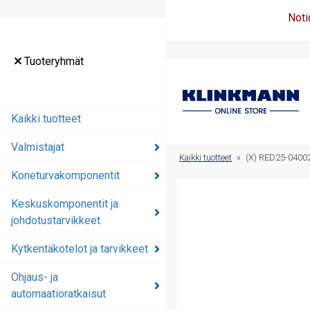
Noti
Tuoteryhmät
Tuoteryhmät
Kaikki tuotteet
Kaikki tuotteet
Valmistajat
Valmistajat
Kaikki tuotteet
»
(X) RED25-040
Koneturvakomponentit
Koneturvakomponentit
Keskuskomponentit ja
Keskuskomponentit ja
johdotustarvikkeet
johdotustarvikkeet
Kytkentäkotelot ja tarvikkeet
Kytkentäkotelot ja
tarvikkeet
Ohjaus- ja
automaatioratkaisut
Ohjaus- ja