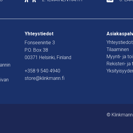
Yhteystiedot
Asiakaspal
Yhteystiedot
Fonseenintie 3
Tilaaminen
P.O. Box 38
Myynti- ja t
00371 Helsinki, Finland
Rekisteri- ja
mannin
+358 9 540 4940
Yksityisyyde
store@klinkmann.fi
ivan
© Klinkmann