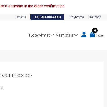
test estimate in the order confirmation.
Oma tili
TULE ASIAKKAAKSI
Ota yhteyttä
Tilausohje
0
Tuoteryhmät
Valmistaja
0,00
€
TDDZ9HHE2SXX.X.XX
rä