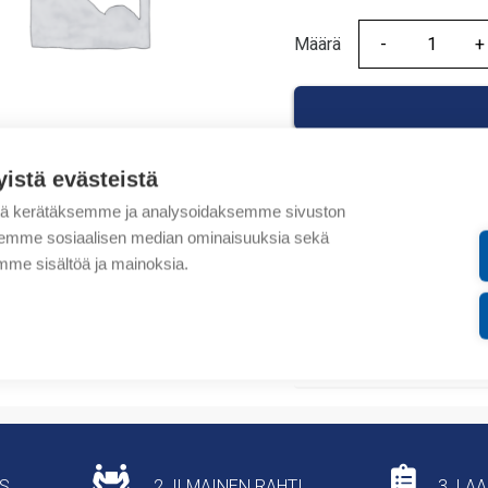
Määrä
Määrä
yistä evästeistä
tä kerätäksemme ja analysoidaksemme sivuston
Tuotekoodit
aksemme sosiaalisen median ominaisuuksia sekä
me sisältöä ja mainoksia.
Tilauskoodi: RED25040
Tuotteen tullikoodi: 851
Lisätiedot
US
2. ILMAINEN RAHTI
3. LA