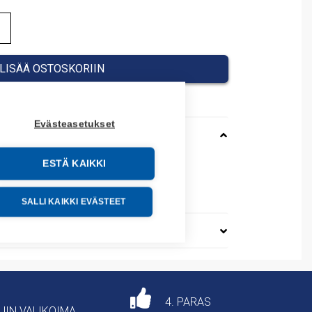
LISÄÄ OSTOSKORIIN
Evästeasetukset
ESTÄ KAIKKI
02Z6TTTDDZ
76200
SALLI KAIKKI EVÄSTEET
4. PARAS
AJIN VALIKOIMA