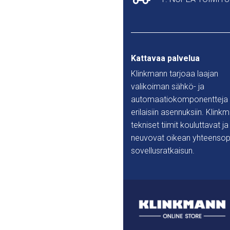
Kattavaa palvelua
Klinkmann tarjoaa laajan
valikoiman sähkö- ja
automaatiokomponentteja
erilaisiin asennuksiin. Klink
tekniset tiimit kouluttavat ja
neuvovat oikean yhteensop
sovellusratkaisun.