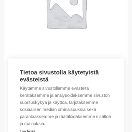
Tietoa sivustolla käytetyistä
Outlet – Erikoishinnat
evästeistä
(X) PowerFlex 40-40P EMC Filter
Käytämme sivustollamme evästeitä
59,50
€
/ myyntierä
kerätäksemme ja analysoidaksemme sivuston
suorituskykyä ja käyttöä, tarjotaksemme
Myyntierä sis. 1 kpl
sosiaalisen median ominaisuuksia sekä
Varastossa
parantaaksemme ja räätälöidäksemme sisältöä
ja mainoksia.
Määrä
Määrä
Lue lisää