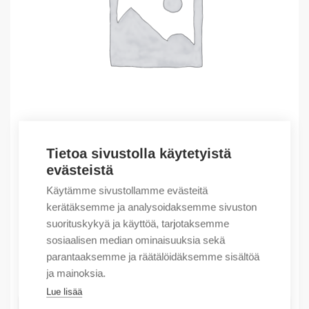
Tietoa sivustolla käytetyistä
evästeistä
Outlet – Erikoishinnat
(X) PanelView Plus 7 Standard 10″W Termi
Käytämme sivustollamme evästeitä
kerätäksemme ja analysoidaksemme sivuston
1464,21
€
/ myyntierä
suorituskykyä ja käyttöä, tarjotaksemme
Myyntierä sis. 1 kpl
sosiaalisen median ominaisuuksia sekä
parantaaksemme ja räätälöidäksemme sisältöä
Varastossa
ja mainoksia.
Lue lisää