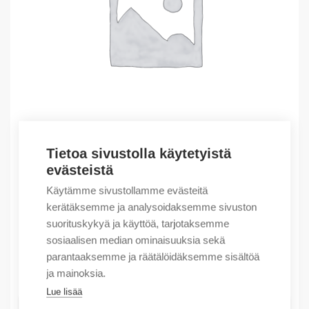
Tietoa sivustolla käytetyistä
evästeistä
Outlet – Erikoishinnat
(X) OBSOLETEKinetix 6000 Axis Module 00/
Käytämme sivustollamme evästeitä
kerätäksemme ja analysoidaksemme sivuston
3156,73
€
/ myyntierä
suorituskykyä ja käyttöä, tarjotaksemme
Myyntierä sis. 1 kpl
sosiaalisen median ominaisuuksia sekä
parantaaksemme ja räätälöidäksemme sisältöä
Varastossa
ja mainoksia.
Lue lisää