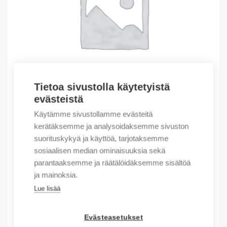
Tietoa sivustolla käytetyistä
evästeistä
Käytämme sivustollamme evästeitä
Outlet – Erikoishinnat
kerätäksemme ja analysoidaksemme sivuston
suorituskykyä ja käyttöä, tarjotaksemme
(X) OBSOLETE PV+1000 KEYPAD/TOUCH ETHERN
sosiaalisen median ominaisuuksia sekä
2093,33
€
parantaaksemme ja räätälöidäksemme sisältöä
/ myyntierä
ja mainoksia.
Myyntierä sis. 1 kpl
Lue lisää
Varastossa
Evästeasetukset
Määrä
Määrä