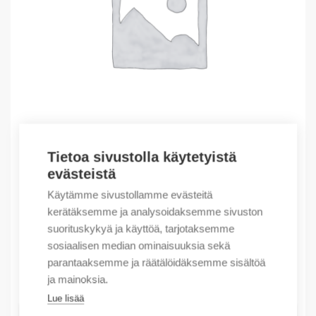
Tietoa sivustolla käytetyistä
evästeistä
Outlet – Erikoishinnat
(X) OBSOLETE PLC2 FMLY/RS-232-C INTERFAC
Käytämme sivustollamme evästeitä
kerätäksemme ja analysoidaksemme sivuston
2024,37
€
/ myyntierä
suorituskykyä ja käyttöä, tarjotaksemme
Myyntierä sis. 1 kpl
sosiaalisen median ominaisuuksia sekä
parantaaksemme ja räätälöidäksemme sisältöä
Varastossa
ja mainoksia.
Lue lisää