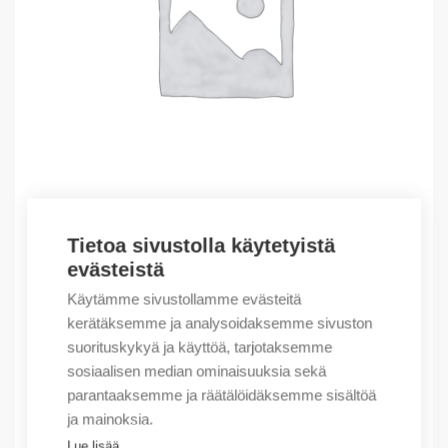
Tietoa sivustolla käytetyistä
Outlet – Erikoishinnat
evästeistä
(X) OBSOLETE GUARDLOGIX PROCESSOR 5561S
Käytämme sivustollamme evästeitä
2733,24
€
/ myyntierä
kerätäksemme ja analysoidaksemme sivuston
suorituskykyä ja käyttöä, tarjotaksemme
Myyntierä sis. 1 kpl
sosiaalisen median ominaisuuksia sekä
Varastossa
parantaaksemme ja räätälöidäksemme sisältöä
ja mainoksia.
Määrä
Määrä
Lue lisää