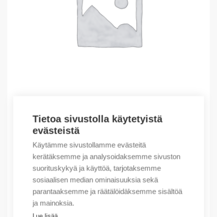
Tietoa sivustolla käytetyistä
Outlet – Erikoishinnat
evästeistä
(X) NL210 3PN 25A 30mA B 10kA
Käytämme sivustollamme evästeitä
44,44
€
/ myyntierä
kerätäksemme ja analysoidaksemme sivuston
suorituskykyä ja käyttöä, tarjotaksemme
Myyntierä sis. 1 kpl
sosiaalisen median ominaisuuksia sekä
Varastossa
parantaaksemme ja räätälöidäksemme sisältöä
ja mainoksia.
Määrä
Määrä
Lue lisää