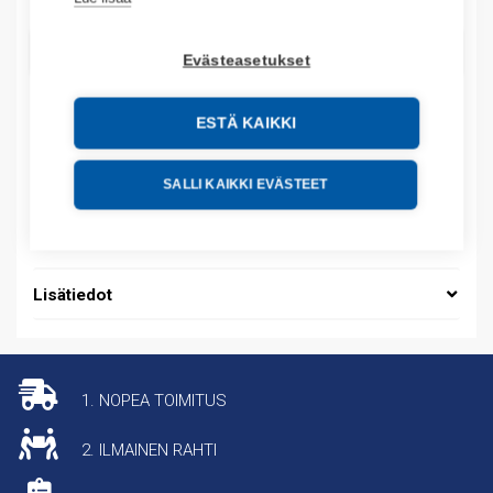
LISÄÄ OSTOSKORIIN
Evästeasetukset
ESTÄ KAIKKI
Tuotekoodit
SALLI KAIKKI EVÄSTEET
Tilauskoodi: NL2104N30MAB25A
Tuotteen tullikoodi: 85361010
Lisätiedot
1. NOPEA TOIMITUS
2. ILMAINEN RAHTI