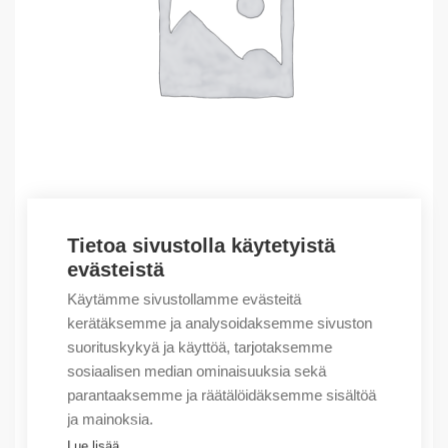
Tietoa sivustolla käytetyistä
Outlet – Erikoishinnat
evästeistä
(X) NEDBOX FLUSH DIST.BOX 36+6 MOD
Käytämme sivustollamme evästeitä
57,34
€
/ myyntierä
kerätäksemme ja analysoidaksemme sivuston
suorituskykyä ja käyttöä, tarjotaksemme
Myyntierä sis. 1 kpl
sosiaalisen median ominaisuuksia sekä
Varastossa
parantaaksemme ja räätälöidäksemme sisältöä
ja mainoksia.
Määrä
Määrä
Lue lisää