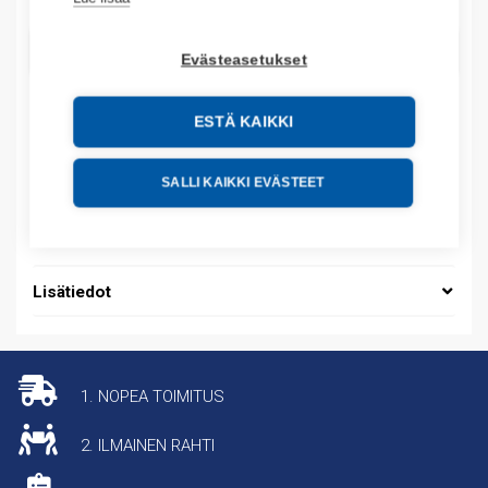
LISÄÄ OSTOSKORIIN
Evästeasetukset
ESTÄ KAIKKI
Tuotekoodit
SALLI KAIKKI EVÄSTEET
Tilauskoodi: NB1H631NC20A
Tuotteen tullikoodi: 85361050
Lisätiedot
1. NOPEA TOIMITUS
2. ILMAINEN RAHTI