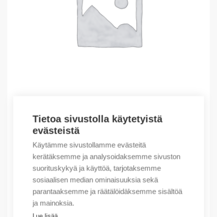
Tietoa sivustolla käytetyistä
Outlet – Erikoishinnat
evästeistä
(X) NB1H -63 1C 20A 10 kA
Käytämme sivustollamme evästeitä
1,09
€
/ myyntierä
kerätäksemme ja analysoidaksemme sivuston
suorituskykyä ja käyttöä, tarjotaksemme
Myyntierä sis. 1 kpl
sosiaalisen median ominaisuuksia sekä
Varastossa
parantaaksemme ja räätälöidäksemme sisältöä
ja mainoksia.
Määrä
Määrä
Lue lisää