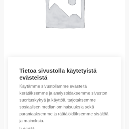
Tietoa sivustolla käytetyistä
Outlet – Erikoishinnat
evästeistä
(X) MULTIPRINTED RUCKSACK ABB
Käytämme sivustollamme evästeitä
71,23
€
/ myyntierä
kerätäksemme ja analysoidaksemme sivuston
suorituskykyä ja käyttöä, tarjotaksemme
Myyntierä sis. 1 kpl
sosiaalisen median ominaisuuksia sekä
Varastossa
parantaaksemme ja räätälöidäksemme sisältöä
ja mainoksia.
Määrä
Määrä
Lue lisää