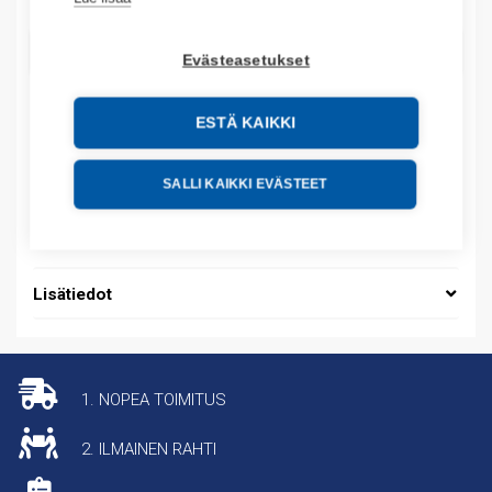
LISÄÄ OSTOSKORIIN
Evästeasetukset
ESTÄ KAIKKI
Tuotekoodit
SALLI KAIKKI EVÄSTEET
Tilauskoodi: 785443MULTID
Tuotteen tullikoodi: 85389099
Lisätiedot
1. NOPEA TOIMITUS
2. ILMAINEN RAHTI