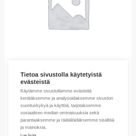
Tietoa sivustolla käytetyistä
Outlet – Erikoishinnat
evästeistä
(X) Mounting tab 3840 Rf bl 6,3×0,8 pck.
Käytämme sivustollamme evästeitä
0,08
€
/ myyntierä
kerätäksemme ja analysoidaksemme sivuston
suorituskykyä ja käyttöä, tarjotaksemme
Myyntierä sis. 1000 kpl
sosiaalisen median ominaisuuksia sekä
Varastossa
parantaaksemme ja räätälöidäksemme sisältöä
ja mainoksia.
Määrä
Määrä
Lue lisää