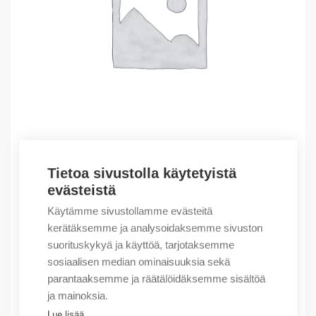
Tietoa sivustolla käytetyistä
Outlet – Erikoishinnat
evästeistä
(X) MM20-T1T1T1T1SAHH
Käytämme sivustollamme evästeitä
122,81
€
/ myyntierä
kerätäksemme ja analysoidaksemme sivuston
suorituskykyä ja käyttöä, tarjotaksemme
Myyntierä sis. 1 kpl
sosiaalisen median ominaisuuksia sekä
Varastossa
parantaaksemme ja räätälöidäksemme sisältöä
ja mainoksia.
Määrä
Määrä
Lue lisää