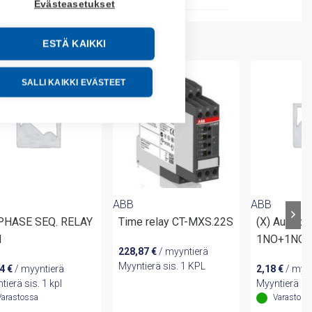
Evästeasetukset
ESTÄ KAIKKI
SALLI KAIKKI EVÄSTEET
ABB
ABB
 PHASE SEQ. RELAY
Time relay CT-MXS.22S
(X) Auxil.co
N
1NO+1NC s
228,87
€
/ myyntierä
Myyntierä sis. 1 KPL
54
€
/ myyntierä
2,18
€
/ myyn
tierä sis. 1 kpl
Myyntierä sis
Varastossa
Varastoss