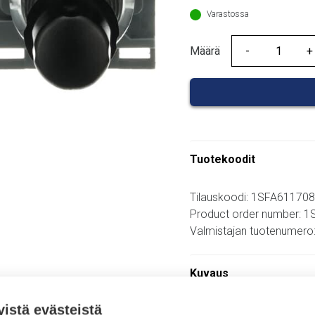
55,50 €.
Varastossa
Määrä
Määrä
Tuotekoodit
Tilauskoodi: 1SFA61170
Product order number: 
Valmistajan tuotenume
Kuvaus
Lisätiedot
yistä evästeistä