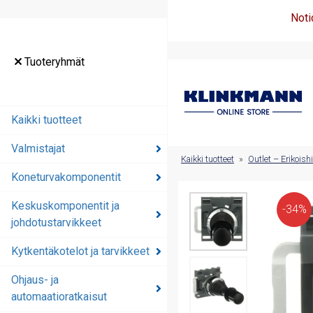
Noti
Tuoteryhmät
Tuoteryhmät
Kaikki tuotteet
Kaikki tuotteet
Valmistajat
Valmistajat
Kaikki tuotteet
»
Outlet – Erikoish
Koneturvakomponentit
Koneturvakomponentit
Keskuskomponentit ja
Keskuskomponentit ja
-34%
johdotustarvikkeet
johdotustarvikkeet
Kytkentäkotelot ja tarvikkeet
Kytkentäkotelot ja
tarvikkeet
Ohjaus- ja
automaatioratkaisut
Ohjaus- ja