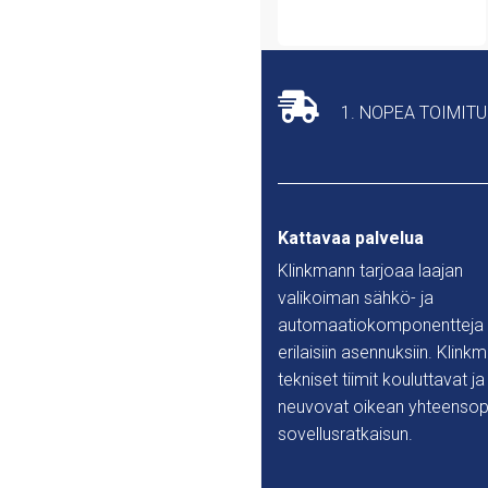
1. NOPEA TOIMIT
Kattavaa palvelua
Klinkmann tarjoaa laajan
valikoiman sähkö- ja
automaatiokomponentteja
erilaisiin asennuksiin. Klink
tekniset tiimit kouluttavat ja
neuvovat oikean yhteensop
sovellusratkaisun.