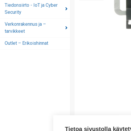
automaatioratkaisut
Tiedonsiirto - IoT ja Cyber
Security
Tiedonsiirto - IoT ja
Cyber Security
Verkonrakennus ja –
tarvikkeet
Verkonrakennus ja –
tarvikkeet
Outlet – Erikoishinnat
Outlet – Erikoishinnat
Tietoa sivustolla käytet