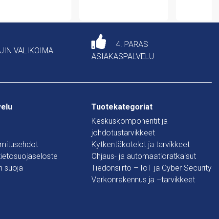
4. PARAS
AJIN VALIKOIMA
ASIAKASPALVELU
velu
Tuotekategoriat
Keskuskomponentit ja
johdotustarvikkeet
oimitusehdot
Kytkentäkotelot ja tarvikkeet
 tietosuojaseloste
Ohjaus- ja automaatioratkaisut
n suoja
Tiedonsiirto – IoT ja Cyber Security
Verkonrakennus ja –tarvikkeet