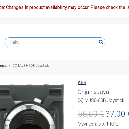
ce: Changes in product availability may occur. Please check the la
innat
»
(X) MJS8-60B Joystick
ABB
Ohjainsauva
(X) MJS8-60B Joystick
Alkuperäine
55,50
€
37,00
hinta
Myyntierä sis. 1 KPL
oli: