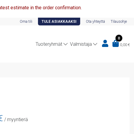
test estimate in the order confirmation.
Oma tili
TULE ASIAKKAAKSI
Ota yhteyttä
Tilausohje
0
Tuoteryhmät
Valmistaja
0,00
€
n
Nykyinen
€
/ myyntierä
hinta
on: