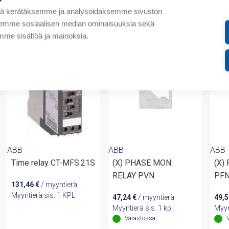
tä kerätäksemme ja analysoidaksemme sivuston
aksemme sosiaalisen median ominaisuuksia sekä
valmistajalta
me sisältöä ja mainoksia.
ABB
ABB
ABB
Time relay CT-MFS.21S
(X) PHASE MON.
(X)
RELAY PVN
PF
131,46
€
/ myyntierä
Myyntierä sis. 1 KPL
47,24
€
/ myyntierä
49,
Myyntierä sis. 1 kpl
Myyn
Varastossa