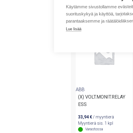
Käytämme sivustollamme evästei
suorituskykyä ja käyttöä, tarjot
Tuotteita samalta 
parantaaksemme ja räätälöidäksem
Lue lisää
ABB
(X) VOLT.MONIT.RELAY
ESS
33,94
€
/ myyntierä
Myyntierä sis. 1 kpl
Varastossa