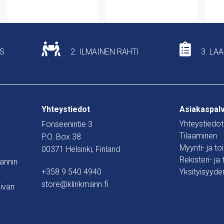
US
2. ILMAINEN RAHTI
3. LA
Yhteystiedot
Asiakaspal
Yhteystiedot
Fonseenintie 3
Tilaaminen
P.O. Box 38
Myynti- ja t
00371 Helsinki, Finland
Rekisteri- ja
mannin
+358 9 540 4940
Yksityisyyde
store@klinkmann.fi
ivan