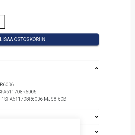
37,00 €.
LISÄÄ OSTOSKORIIN
8R6006
1SFA611708R6006
ro: 1SFA611708R6006 MJS8-60B