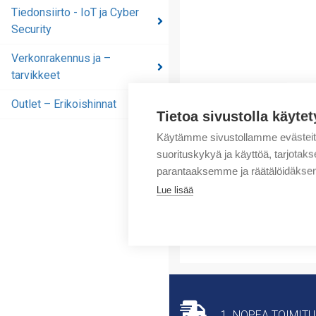
automaatioratkaisut
Tiedonsiirto - IoT ja Cyber
Security
Tiedonsiirto - IoT ja
Cyber Security
Verkonrakennus ja –
tarvikkeet
Verkonrakennus ja –
tarvikkeet
Outlet – Erikoishinnat
Tietoa sivustolla käytet
Outlet – Erikoishinnat
Käytämme sivustollamme evästei
suorituskykyä ja käyttöä, tarjot
parantaaksemme ja räätälöidäksem
Lue lisää
1. NOPEA TOIMIT