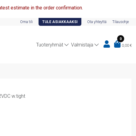
test estimate in the order confirmation.
Oma tili
TULE ASIAKKAAKSI
Ota yhteyttä
Tilausohje
0
Tuoteryhmät
Valmistaja
0,00
€
2VDC w.tight