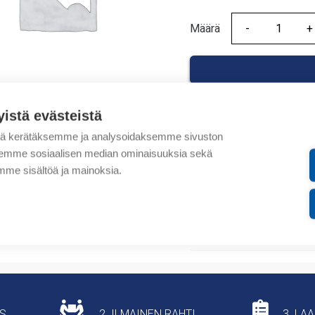
Määrä
Määrä
yistä evästeistä
tä kerätäksemme ja analysoidaksemme sivuston
Tuotekoodit
aksemme sosiaalisen median ominaisuuksia sekä
me sisältöä ja mainoksia.
Tilauskoodi: 406190120
Tuotteen tullikoodi: 853
Lisätiedot
US
2. ILMAINEN RAHTI
3. LA