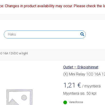
ce: Changes in product availability may occur. Please check the la
1CO 16A 12VDC w.tight
Outlet – Erikoishinnat
(X) Mini Relay 1CO 16A 1
1,21
€
/ myyntierä
Myyntierä sis. 50 kpl
Varastossa