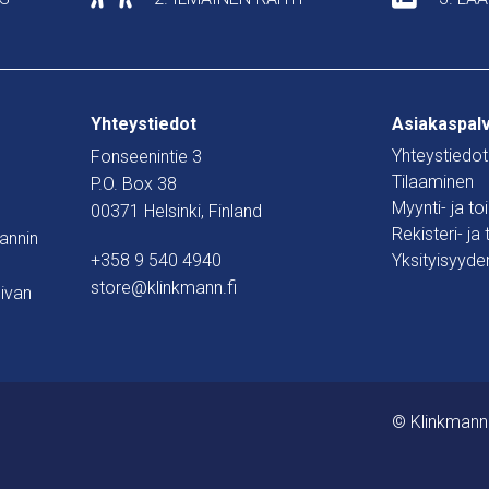
Yhteystiedot
Asiakaspal
Yhteystiedot
Fonseenintie 3
Tilaaminen
P.O. Box 38
Myynti- ja t
00371 Helsinki, Finland
Rekisteri- ja
mannin
+358 9 540 4940
Yksityisyyde
store@klinkmann.fi
ivan
© Klinkmann