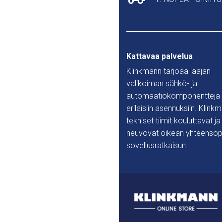
Kattavaa palvelua
Klinkmann tarjoaa laajan
valikoiman sähkö- ja
automaatiokomponentteja
erilaisiin asennuksiin. Klink
tekniset tiimit kouluttavat ja
neuvovat oikean yhteensop
sovellusratkaisun.