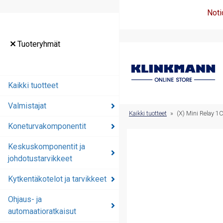
Noti
Tuoteryhmät
Tuoteryhmät
Kaikki tuotteet
Kaikki tuotteet
Valmistajat
Valmistajat
Kaikki tuotteet
»
(X) Mini Relay 
Koneturvakomponentit
Koneturvakomponentit
Keskuskomponentit ja
Keskuskomponentit ja
johdotustarvikkeet
johdotustarvikkeet
Kytkentäkotelot ja tarvikkeet
Kytkentäkotelot ja
tarvikkeet
Ohjaus- ja
automaatioratkaisut
Ohjaus- ja