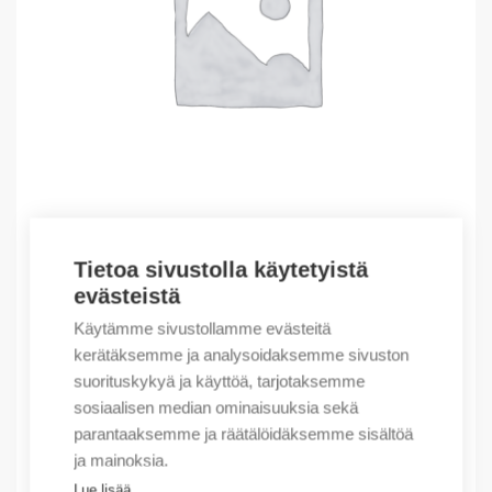
Tietoa sivustolla käytetyistä
Outlet – Erikoishinnat
evästeistä
(X) Marker CAB3 4-6 0 yellow
Käytämme sivustollamme evästeitä
0,03
€
/ myyntierä
kerätäksemme ja analysoidaksemme sivuston
suorituskykyä ja käyttöä, tarjotaksemme
Myyntierä sis. 800 kpl
sosiaalisen median ominaisuuksia sekä
Varastossa
parantaaksemme ja räätälöidäksemme sisältöä
ja mainoksia.
Määrä
Määrä
Lue lisää