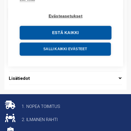
LISÄÄ OSTOSKORIIN
Evästeasetukset
ESTÄ KAIKKI
Tuotekoodit
SALLI KAIKKI EVÄSTEET
Tilauskoodi: 637230
Tuotteen tullikoodi: 39259080
Lisätiedot
1. NOPEA TOIMITUS
2. ILMAINEN RAHTI