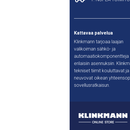
Kattavaa palvelua
Klinkmann tarjoaa laajan
valikoiman sähkö- ja
automaatiokomponentteja
erilaisiin asennuksiin. Klink
tekniset tiimit kouluttavat ja
neuvovat oikean yhteensop
sovellusratkaisun.