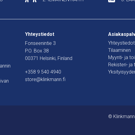
Yhteystiedot
Asiakaspal
Yhteystiedot
Fonseenintie 3
Tilaaminen
P.O. Box 38
Myynti- ja t
00371 Helsinki, Finland
Rekisteri- ja
mannin
+358 9 540 4940
Yksityisyyde
store@klinkmann.fi
ivan
© Klinkmann