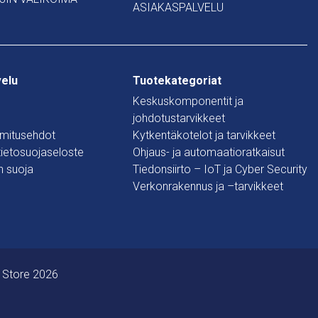
ASIAKASPALVELU
velu
Tuotekategoriat
Keskuskomponentit ja
johdotustarvikkeet
oimitusehdot
Kytkentäkotelot ja tarvikkeet
 tietosuojaseloste
Ohjaus- ja automaatioratkaisut
n suoja
Tiedonsiirto – IoT ja Cyber Security
Verkonrakennus ja –tarvikkeet
 Store 2026