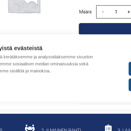
Määrä
Määrä
yistä evästeistä
tä kerätäksemme ja analysoidaksemme sivuston
Tuotekoodit
aksemme sosiaalisen median ominaisuuksia sekä
me sisältöä ja mainoksia.
Tilauskoodi: 038333
Tuotteen tullikoodi: 392
Lisätiedot
US
2. ILMAINEN RAHTI
3. LA