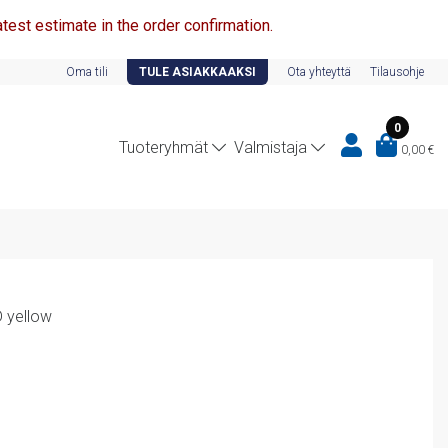
test estimate in the order confirmation.
Oma tili
TULE ASIAKKAAKSI
Ota yhteyttä
Tilausohje
0
Tuoteryhmät
Valmistaja
0,00
€
D yellow