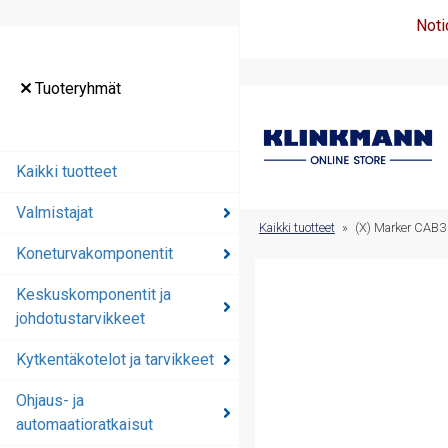
Noti
Tuoteryhmät
Tuoteryhmät
Kaikki tuotteet
Kaikki tuotteet
Valmistajat
Valmistajat
Kaikki tuotteet
»
(X) Marker CAB3 
Koneturvakomponentit
Koneturvakomponentit
Keskuskomponentit ja
Keskuskomponentit ja
johdotustarvikkeet
johdotustarvikkeet
Kytkentäkotelot ja tarvikkeet
Kytkentäkotelot ja
tarvikkeet
Ohjaus- ja
automaatioratkaisut
Ohjaus- ja