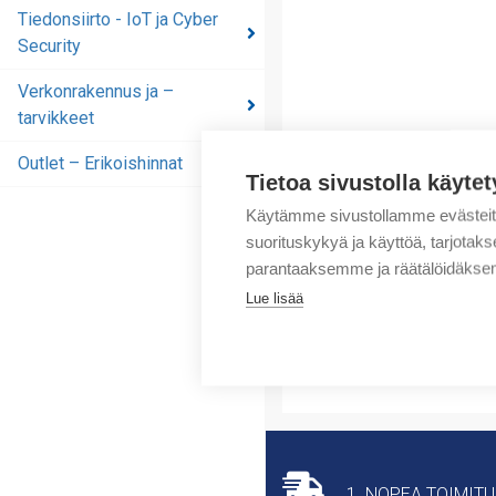
automaatioratkaisut
Tiedonsiirto - IoT ja Cyber
Security
Tiedonsiirto - IoT ja
Cyber Security
Verkonrakennus ja –
tarvikkeet
Verkonrakennus ja –
tarvikkeet
Outlet – Erikoishinnat
Tietoa sivustolla käytet
Outlet – Erikoishinnat
Käytämme sivustollamme evästei
suorituskykyä ja käyttöä, tarjot
parantaaksemme ja räätälöidäksem
Lue lisää
1. NOPEA TOIMIT