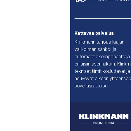
Kattavaa palvelua
Klinkmann tarjoaa laajan
valikoiman sähkö- ja
automaatiokomponentteja
erilaisiin asennuksiin. Klink
tekniset tiimit kouluttavat ja
neuvovat oikean yhteensop
sovellusratkaisun.