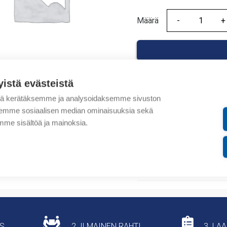
Määrä
Määrä
yistä evästeistä
tä kerätäksemme ja analysoidaksemme sivuston
Tuotekoodit
aksemme sosiaalisen median ominaisuuksia sekä
me sisältöä ja mainoksia.
Tilauskoodi: MA542MFM
Tuotteen tullikoodi: 851
Lisätiedot
US
2. ILMAINEN RAHTI
3. LA