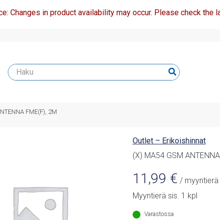
ce: Changes in product availability may occur. Please check the la
ANTENNA FME(F), 2M
Outlet – Erikoishinnat
(X) MA54 GSM ANTENNA 
11,99
€
/ myyntierä
Myyntierä sis. 1 kpl
Varastossa