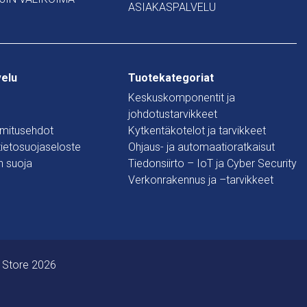
ASIAKASPALVELU
velu
Tuotekategoriat
Keskuskomponentit ja
johdotustarvikkeet
oimitusehdot
Kytkentäkotelot ja tarvikkeet
 tietosuojaseloste
Ohjaus- ja automaatioratkaisut
n suoja
Tiedonsiirto – IoT ja Cyber Security
Verkonrakennus ja –tarvikkeet
 Store 2026