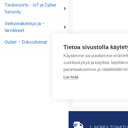
automaatioratkaisut
Tiedonsiirto - IoT ja Cyber
Security
Tiedonsiirto - IoT ja
Cyber Security
Verkonrakennus ja –
tarvikkeet
Verkonrakennus ja –
tarvikkeet
Outlet – Erikoishinnat
Tietoa sivustolla käytet
Outlet – Erikoishinnat
Käytämme sivustollamme evästei
suorituskykyä ja käyttöä, tarjot
parantaaksemme ja räätälöidäksem
Lue lisää
1. NOPEA TOIMIT