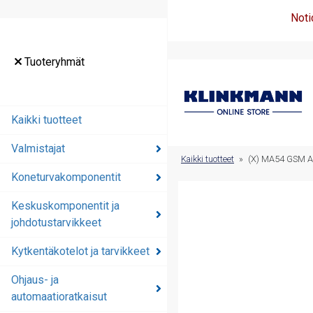
Noti
Tuoteryhmät
Tuoteryhmät
Kaikki tuotteet
Kaikki tuotteet
Valmistajat
Valmistajat
Kaikki tuotteet
»
(X) MA54 GSM 
Koneturvakomponentit
Koneturvakomponentit
Keskuskomponentit ja
Keskuskomponentit ja
johdotustarvikkeet
johdotustarvikkeet
Kytkentäkotelot ja tarvikkeet
Kytkentäkotelot ja
tarvikkeet
Ohjaus- ja
automaatioratkaisut
Ohjaus- ja