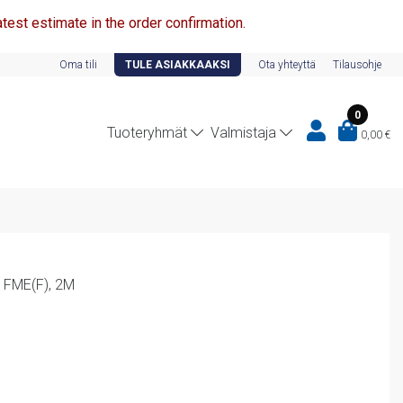
test estimate in the order confirmation.
Oma tili
TULE ASIAKKAAKSI
Ota yhteyttä
Tilausohje
0
Tuoteryhmät
Valmistaja
0,00
€
FME(F), 2M