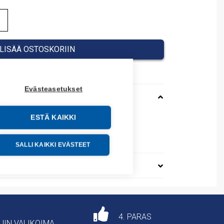
LISÄÄ OSTOSKORIIN
Evästeasetukset
ESTÄ KAIKKI
EF
71800
SALLI KAIKKI EVÄSTEET
4. PARAS
AJIN VALIKOIMA