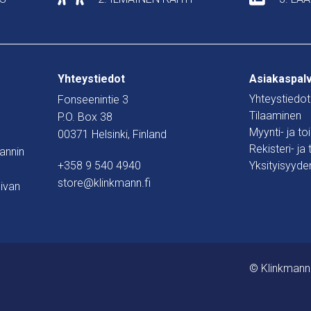
Yhteystiedot
Asiakaspal
Yhteystiedot
Fonseenintie 3
Tilaaminen
P.O. Box 38
Myynti- ja t
00371 Helsinki, Finland
Rekisteri- ja
mannin
+358 9 540 4940
Yksityisyyde
store@klinkmann.fi
ivan
© Klinkmann