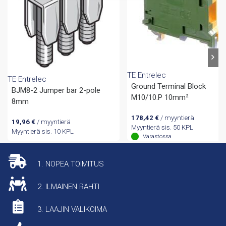
TE Entrelec
TE Entrelec
Ground Terminal Block
BJM8-2 Jumper bar 2-pole
M10/10.P 10mm²
8mm
178,42
€
/ myyntierä
19,96
€
/ myyntierä
Myyntierä sis. 50 KPL
Myyntierä sis. 10 KPL
Varastossa
1. NOPEA TOIMITUS
2. ILMAINEN RAHTI
3. LAAJIN VALIKOIMA