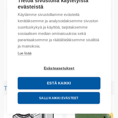
Tietoa sivustolla käytetyistä
evästeistä
LISÄÄ OSTOSKORIIN
Käytämme sivustollamme evästeitä
kerätäksemme ja analysoidaksemme sivuston
suorituskykyä ja käyttöä, tarjotaksemme
sosiaalisen median ominaisuuksia sekä
Tuotekoodit
parantaaksemme ja räätälöidäksemme sisältöä
ja mainoksia.
Tilauskoodi: 1SNA105047R2400
Lue lisää
Tuotteen tullikoodi: 85369010
Evästeasetukset
Lisätiedot
ESTÄ KAIKKI
Tuotteita samalta valmistajalta
SALLI KAIKKI EVÄSTEET