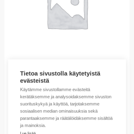
Tietoa sivustolla käytetyistä
Outlet – Erikoishinnat
evästeistä
(X) LIGHT MONITOR, 17” PANEL,
Käytämme sivustollamme evästeitä
1162,92
€
/ myyntierä
kerätäksemme ja analysoidaksemme sivuston
suorituskykyä ja käyttöä, tarjotaksemme
Myyntierä sis. 1 kpl
sosiaalisen median ominaisuuksia sekä
Varastossa
parantaaksemme ja räätälöidäksemme sisältöä
ja mainoksia.
Määrä
Määrä
Lue lisää