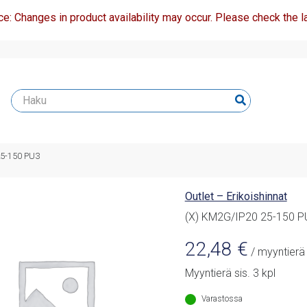
ce: Changes in product availability may occur. Please check the la
25-150 PU3
Outlet – Erikoishinnat
(X) KM2G/IP20 25-150 P
22,48
€
/ myyntierä
Myyntierä sis. 3 kpl
Varastossa