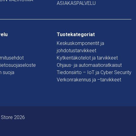
ASIAKASPALVELU
velu
Tuotekategoriat
Keskuskomponentit ja
johdotustarvikkeet
oimitusehdot
Kytkentäkotelot ja tarvikkeet
 tietosuojaseloste
Ohjaus- ja automaatioratkaisut
n suoja
Tiedonsiirto – IoT ja Cyber Security
Verkonrakennus ja –tarvikkeet
 Store 2026