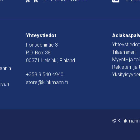
Yhteystiedot
Asiakaspal
Yhteystiedot
Fonseenintie 3
Tilaaminen
P.O. Box 38
Myynti- ja t
00371 Helsinki, Finland
Rekisteri- ja
mannin
+358 9 540 4940
Yksityisyyde
store@klinkmann.fi
ivan
© Klinkmann