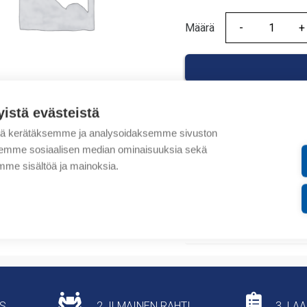
Määrä
Määrä
yistä evästeistä
tä kerätäksemme ja analysoidaksemme sivuston
Tuotekoodit
aksemme sosiaalisen median ominaisuuksia sekä
me sisältöä ja mainoksia.
Tilauskoodi: L8991169
Tuotteen tullikoodi: 853
Lisätiedot
US
2. ILMAINEN RAHTI
3. LA