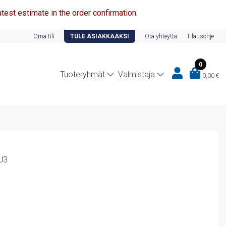
test estimate in the order confirmation.
Oma tili
TULE ASIAKKAAKSI
Ota yhteyttä
Tilausohje
0
Tuoteryhmät
Valmistaja
0,00
€
U3