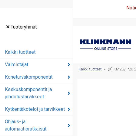
Noti
Tuoteryhmät
Tuoteryhmät
Kaikki tuotteet
Kaikki tuotteet
Valmistajat
Valmistajat
Kaikki tuotteet
»
(X) KM2G/IP20 
Koneturvakomponentit
Koneturvakomponentit
Keskuskomponentit ja
Keskuskomponentit ja
johdotustarvikkeet
johdotustarvikkeet
Kytkentäkotelot ja tarvikkeet
Kytkentäkotelot ja
tarvikkeet
Ohjaus- ja
automaatioratkaisut
Ohjaus- ja