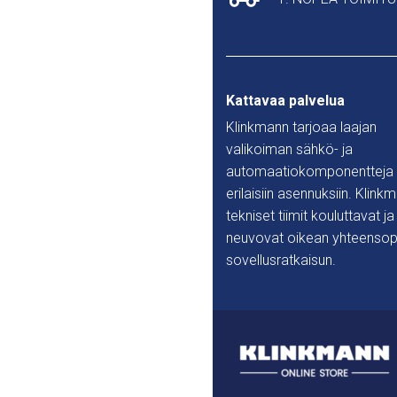
Kattavaa palvelua
Klinkmann tarjoaa laajan
valikoiman sähkö- ja
automaatiokomponentteja
erilaisiin asennuksiin. Klink
tekniset tiimit kouluttavat ja
neuvovat oikean yhteensop
sovellusratkaisun.