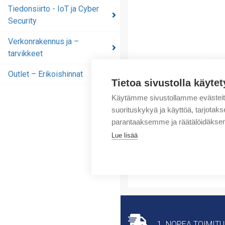
automaatioratkaisut
Tiedonsiirto - IoT ja Cyber
Security
Tiedonsiirto - IoT ja
Cyber Security
Verkonrakennus ja –
tarvikkeet
Verkonrakennus ja –
tarvikkeet
Outlet – Erikoishinnat
Tietoa sivustolla käytet
Outlet – Erikoishinnat
Käytämme sivustollamme evästei
suorituskykyä ja käyttöä, tarjot
parantaaksemme ja räätälöidäksem
Lue lisää
1. NOPEA TOIMIT