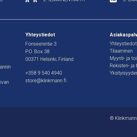
Yhteystiedot
Asiakaspal
Yhteystiedot
Fonseenintie 3
Tilaaminen
P.O. Box 38
Myynti- ja t
00371 Helsinki, Finland
Rekisteri- ja
mannin
+358 9 540 4940
Yksityisyyde
store@klinkmann.fi
ivan
© Klinkmann