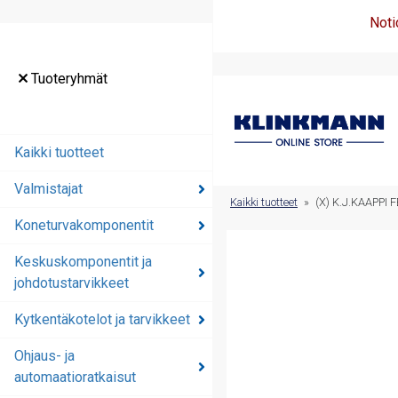
Noti
Tuoteryhmät
Tuoteryhmät
Kaikki tuotteet
Kaikki tuotteet
Valmistajat
Valmistajat
Kaikki tuotteet
»
(X) K.J.KAAPPI
Koneturvakomponentit
Koneturvakomponentit
Keskuskomponentit ja
Keskuskomponentit ja
johdotustarvikkeet
johdotustarvikkeet
Kytkentäkotelot ja tarvikkeet
Kytkentäkotelot ja
tarvikkeet
Ohjaus- ja
automaatioratkaisut
Ohjaus- ja