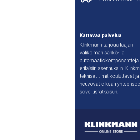
Kattavaa palvelua
Klinkmann tarjoaa laajan
valikoiman sähkö- ja
automaatiokomponentteja
erilaisiin asennuksiin. Klink
tekniset tiimit kouluttavat ja
neuvovat oikean yhteensop
sovellusratkaisun.