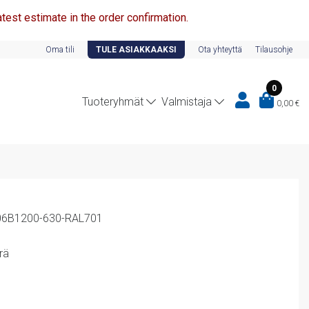
test estimate in the order confirmation.
Oma tili
TULE ASIAKKAAKSI
Ota yhteyttä
Tilausohje
0
Tuoteryhmät
Valmistaja
0,00
€
K06B1200-630-RAL701
rä