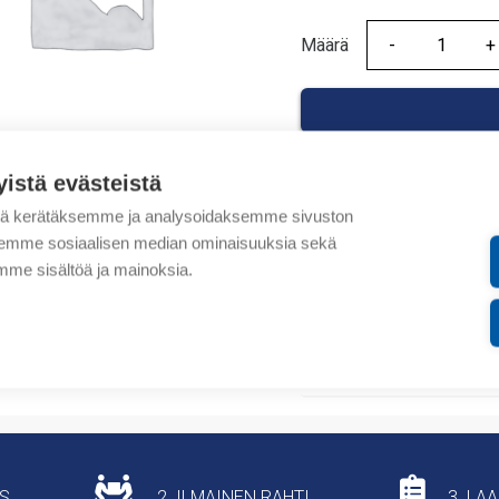
Määrä
Määrä
yistä evästeistä
tä kerätäksemme ja analysoidaksemme sivuston
Tuotekoodit
aksemme sosiaalisen median ominaisuuksia sekä
me sisältöä ja mainoksia.
Tilauskoodi: 5402752OB
Tuotteen tullikoodi: 854
Lisätiedot
US
2. ILMAINEN RAHTI
3. LA