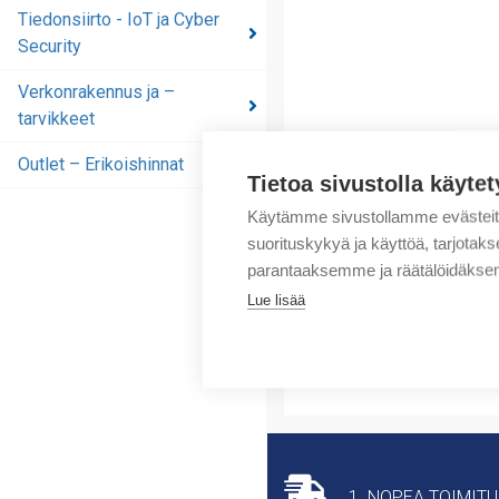
automaatioratkaisut
Tiedonsiirto - IoT ja Cyber
Security
Tiedonsiirto - IoT ja
Cyber Security
Verkonrakennus ja –
tarvikkeet
Verkonrakennus ja –
tarvikkeet
Outlet – Erikoishinnat
Tietoa sivustolla käytet
Outlet – Erikoishinnat
Käytämme sivustollamme evästei
suorituskykyä ja käyttöä, tarjot
parantaaksemme ja räätälöidäksem
Lue lisää
1. NOPEA TOIMIT