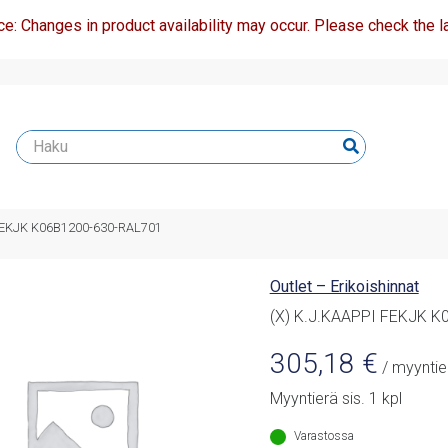
ce: Changes in product availability may occur. Please check the la
 FEKJK K06B1200-630-RAL701
Outlet – Erikoishinnat
(X) K.J.KAAPPI FEKJK 
305,18
€
/ myyntie
Myyntierä sis. 1 kpl
Varastossa