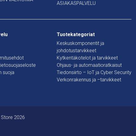
ASIAKASPALVELU
velu
Tuotekategoriat
Keskuskomponentit ja
johdotustarvikkeet
oimitusehdot
Kytkentäkotelot ja tarvikkeet
 tietosuojaseloste
Ohjaus- ja automaatioratkaisut
n suoja
Tiedonsiirto – IoT ja Cyber Security
Verkonrakennus ja –tarvikkeet
 Store 2026