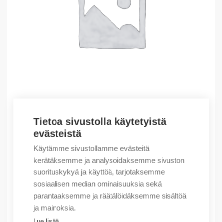
Tietoa sivustolla käytetyistä
Outlet – Erikoishinnat
evästeistä
(X) Industrial Relay 4CO 7A 230VAC
Käytämme sivustollamme evästeitä
3,56
€
/ myyntierä
kerätäksemme ja analysoidaksemme sivuston
suorituskykyä ja käyttöä, tarjotaksemme
Myyntierä sis. 10 kpl
sosiaalisen median ominaisuuksia sekä
Varastossa
parantaaksemme ja räätälöidäksemme sisältöä
ja mainoksia.
Määrä
Määrä
Lue lisää