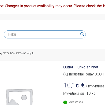
ce: Changes in product availability may occur. Please check the la
Relay 3CO 10A 230VAC AgNi
Outlet – Erikoishinnat
(X) Industrial Relay 3CO
10,16
€
/ myyntierä
Myyntierä sis. 10 kpl
Varastossa