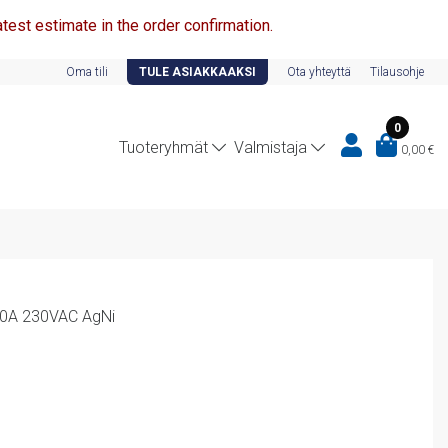
test estimate in the order confirmation.
Oma tili
TULE ASIAKKAAKSI
Ota yhteyttä
Tilausohje
0
Tuoteryhmät
Valmistaja
0,00
€
 10A 230VAC AgNi