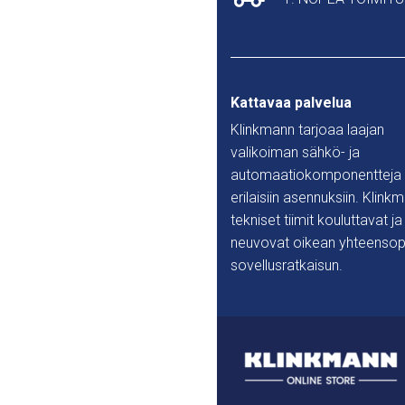
Kattavaa palvelua
Klinkmann tarjoaa laajan
valikoiman sähkö- ja
automaatiokomponentteja
erilaisiin asennuksiin. Klink
tekniset tiimit kouluttavat ja
neuvovat oikean yhteensop
sovellusratkaisun.