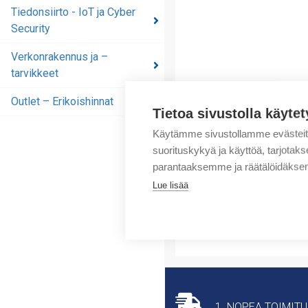
automaatioratkaisut
Tiedonsiirto - IoT ja Cyber
Security
Tiedonsiirto - IoT ja
Cyber Security
Verkonrakennus ja –
tarvikkeet
Verkonrakennus ja –
tarvikkeet
Outlet – Erikoishinnat
Tietoa sivustolla käytet
Outlet – Erikoishinnat
Käytämme sivustollamme evästei
suorituskykyä ja käyttöä, tarjot
parantaaksemme ja räätälöidäksem
Lue lisää
1. NOPEA TOIMIT