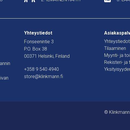
Yhteystiedot
Asiakaspal
Yhteystiedot
Fonseenintie 3
Tilaaminen
P.O. Box 38
Myynti- ja t
00371 Helsinki, Finland
Rekisteri- ja
mannin
+358 9 540 4940
Yksityisyyde
store@klinkmann.fi
ivan
© Klinkmann