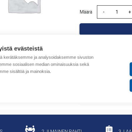
Määrä
Määrä
yistä evästeistä
tä kerätäksemme ja analysoidaksemme sivuston
Tuotekoodit
aksemme sosiaalisen median ominaisuuksia sekä
me sisältöä ja mainoksia.
Tilauskoodi: 601382305
Tuotteen tullikoodi: 853
Lisätiedot
US
2. ILMAINEN RAHTI
3. LA