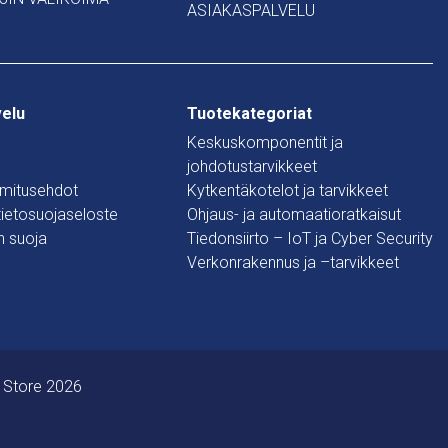
ASIAKASPALVELU
velu
Tuotekategoriat
Keskuskomponentit ja
johdotustarvikkeet
oimitusehdot
Kytkentäkotelot ja tarvikkeet
 tietosuojaseloste
Ohjaus- ja automaatioratkaisut
n suoja
Tiedonsiirto – IoT ja Cyber Security
Verkonrakennus ja –tarvikkeet
 Store 2026