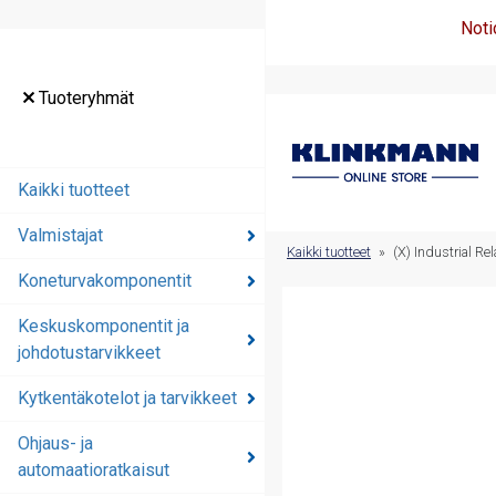
Noti
Tuoteryhmät
Tuoteryhmät
Kaikki tuotteet
Kaikki tuotteet
Valmistajat
Valmistajat
Kaikki tuotteet
»
(X) Industrial 
Koneturvakomponentit
Koneturvakomponentit
Keskuskomponentit ja
Keskuskomponentit ja
johdotustarvikkeet
johdotustarvikkeet
Kytkentäkotelot ja tarvikkeet
Kytkentäkotelot ja
tarvikkeet
Ohjaus- ja
automaatioratkaisut
Ohjaus- ja