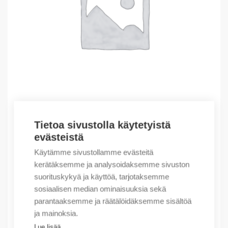
Tietoa sivustolla käytetyistä
Outlet – Erikoishinnat
evästeistä
(X) Heatsink assembly for 1P SSR DIN
Käytämme sivustollamme evästeitä
21,20
€
/ myyntierä
kerätäksemme ja analysoidaksemme sivuston
suorituskykyä ja käyttöä, tarjotaksemme
Myyntierä sis. 5 kpl
sosiaalisen median ominaisuuksia sekä
Varastossa
parantaaksemme ja räätälöidäksemme sisältöä
ja mainoksia.
Määrä
Määrä
Lue lisää