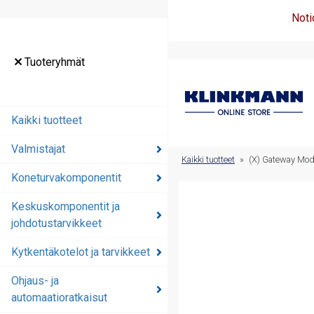
Noti
Tuoteryhmät
Tuoteryhmät
Kaikki tuotteet
Kaikki tuotteet
Valmistajat
Valmistajat
Kaikki tuotteet
»
(X) Gateway Mo
Koneturvakomponentit
Koneturvakomponentit
Keskuskomponentit ja
Keskuskomponentit ja
johdotustarvikkeet
johdotustarvikkeet
Kytkentäkotelot ja tarvikkeet
Kytkentäkotelot ja
tarvikkeet
Ohjaus- ja
automaatioratkaisut
Ohjaus- ja