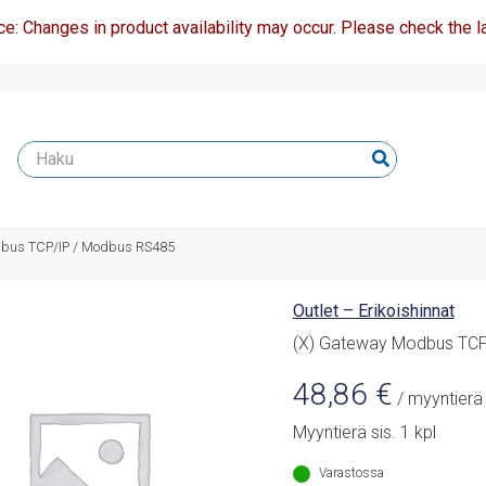
ce: Changes in product availability may occur. Please check the la
dbus TCP/IP / Modbus RS485
Outlet – Erikoishinnat
(X) Gateway Modbus TCP
48,86
€
/ myyntierä
Myyntierä sis. 1 kpl
Varastossa