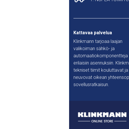
Kattavaa palvelua
Klinkmann tarjoaa laajan
valikoiman sähkö- ja
automaatiokomponentteja
erilaisiin asennuksiin. Klink
tekniset tiimit kouluttavat ja
neuvovat oikean yhteensop
sovellusratkaisun.