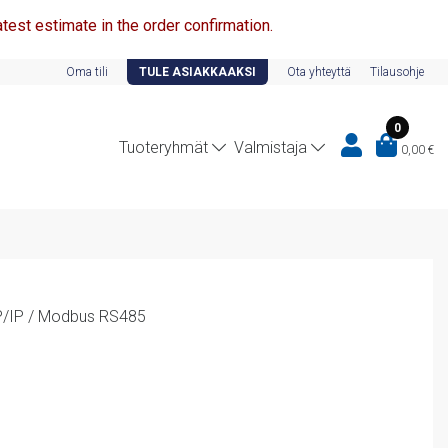
test estimate in the order confirmation.
Oma tili
TULE ASIAKKAAKSI
Ota yhteyttä
Tilausohje
0
Tuoteryhmät
Valmistaja
0,00
€
/IP / Modbus RS485