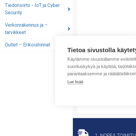
automaatioratkaisut
Tiedonsiirto - IoT ja Cyber
Security
Tiedonsiirto - IoT ja
Cyber Security
Verkonrakennus ja –
tarvikkeet
Verkonrakennus ja –
tarvikkeet
Outlet – Erikoishinnat
Tietoa sivustolla käytet
Outlet – Erikoishinnat
Käytämme sivustollamme evästei
suorituskykyä ja käyttöä, tarjot
parantaaksemme ja räätälöidäksem
Lue lisää
1. NOPEA TOIMIT