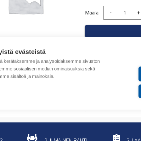
Määrä
Määrä
yistä evästeistä
tä kerätäksemme ja analysoidaksemme sivuston
Tuotekoodit
aksemme sosiaalisen median ominaisuuksia sekä
me sisältöä ja mainoksia.
Tilauskoodi: 6MBU00242
Tuotteen tullikoodi: 854
Lisätiedot
US
2. ILMAINEN RAHTI
3. LA