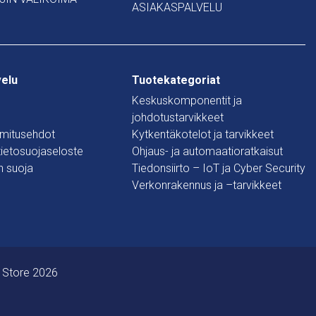
ASIAKASPALVELU
velu
Tuotekategoriat
Keskuskomponentit ja
johdotustarvikkeet
oimitusehdot
Kytkentäkotelot ja tarvikkeet
 tietosuojaseloste
Ohjaus- ja automaatioratkaisut
n suoja
Tiedonsiirto – IoT ja Cyber Security
Verkonrakennus ja –tarvikkeet
 Store 2026