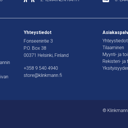
Yhteystiedot
Asiakaspal
Yhteystiedot
Fonseenintie 3
Tilaaminen
P.O. Box 38
Myynti- ja t
00371 Helsinki, Finland
Rekisteri- ja
mannin
+358 9 540 4940
Yksityisyyde
store@klinkmann.fi
ivan
© Klinkmann