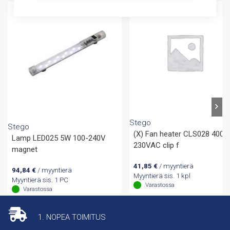
Stego
Stego
(X) Fan heater CLS028 400
Lamp LED025 5W 100-240V
230VAC clip f
magnet
41,85
€
/ myyntierä
94,84
€
/ myyntierä
Myyntierä sis. 1 kpl
Myyntierä sis. 1 PC
Varastossa
Varastossa
1. NOPEA TOIMITUS