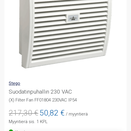
Stego
Suodatinpuhallin 230 VAC
(X) Filter Fan FF01804 230VAC IP54
Alkuperäinen
Nykyinen
217,30
€
50,82
€
/ myyntierä
hinta
hinta
Myyntierä sis. 1 KPL
oli:
on:
217,30 €.
50,82 €.