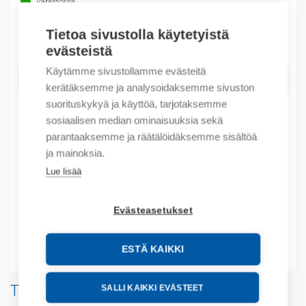
Varastossa
Tietoa sivustolla käytetyistä
Määrä
Määrä
evästeistä
Käytämme sivustollamme evästeitä
LISÄÄ OSTOSKORIIN
kerätäksemme ja analysoidaksemme sivuston
suorituskykyä ja käyttöä, tarjotaksemme
sosiaalisen median ominaisuuksia sekä
parantaaksemme ja räätälöidäksemme sisältöä
Tuotekoodit
ja mainoksia.
Lue lisää
Tilauskoodi: 01804000
Product order number: 01804000
Valmistajan tuotenumero: 01804.0-00
Evästeasetukset
Lisätiedot
ESTÄ KAIKKI
Tuotteita samalta valmistajalta
SALLI KAIKKI EVÄSTEET