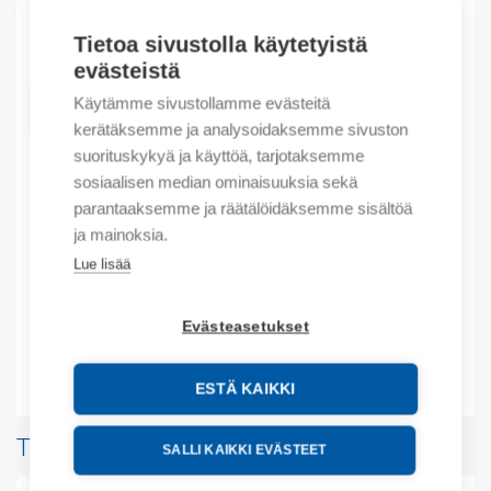
Määrä
Tietoa sivustolla käytetyistä
Määrä
evästeistä
Käytämme sivustollamme evästeitä
LISÄÄ OSTOSKORIIN
kerätäksemme ja analysoidaksemme sivuston
suorituskykyä ja käyttöä, tarjotaksemme
sosiaalisen median ominaisuuksia sekä
parantaaksemme ja räätälöidäksemme sisältöä
Tuotekoodit
ja mainoksia.
Lue lisää
Tilauskoodi: GKF30
Product order number: GKF30
Valmistajan tuotenumero: GKF30
Evästeasetukset
Lisätiedot
ESTÄ KAIKKI
Tuotteita samalta valmistajalta
SALLI KAIKKI EVÄSTEET