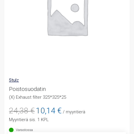
Stulz
Poistosuodatin
(X) Exhaust filter 325*325*25
Alkuperäinen
Nykyinen
24,38
€
10,14
€
/ myyntierä
hinta
hinta
Myyntierä sis. 1 KPL
oli:
on:
24,38 €.
10,14 €.
Varastossa