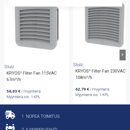
Stulz
Stulz
KRYOS³ Filter Fan 230VAC
KRYOS³ Filter Fan 115VAC
108m³/h
67m³/h
62,79
€
/ myyntierä
56,03
€
/ myyntierä
Myyntierä sis. 1 KPL
Myyntierä sis. 1 KPL
1. NOPEA TOIMITUS
2. ILMAINEN RAHTI