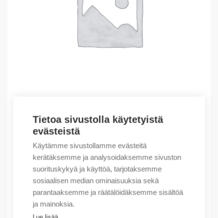
Tietoa sivustolla käytetyistä
Outlet – Erikoishinnat
evästeistä
(X) Ex I/O EtherNet/IP Adapter
Käytämme sivustollamme evästeitä
1131,80
€
/ myyntierä
kerätäksemme ja analysoidaksemme sivuston
suorituskykyä ja käyttöä, tarjotaksemme
Myyntierä sis. 1 kpl
sosiaalisen median ominaisuuksia sekä
Varastossa
parantaaksemme ja räätälöidäksemme sisältöä
ja mainoksia.
Määrä
Määrä
Lue lisää