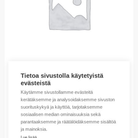
Tietoa sivustolla käytetyistä
Outlet – Erikoishinnat
evästeistä
(X) Ex I/O DC Power Supply
Käytämme sivustollamme evästeitä
514,82
€
/ myyntierä
kerätäksemme ja analysoidaksemme sivuston
suorituskykyä ja käyttöä, tarjotaksemme
Myyntierä sis. 1 kpl
sosiaalisen median ominaisuuksia sekä
Varastossa
parantaaksemme ja räätälöidäksemme sisältöä
ja mainoksia.
Määrä
Määrä
Lue lisää