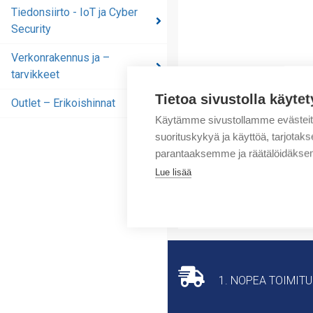
automaatioratkaisut
Tiedonsiirto - IoT ja Cyber
Security
Tiedonsiirto - IoT ja
Cyber Security
Verkonrakennus ja –
tarvikkeet
Verkonrakennus ja –
tarvikkeet
Tietoa sivustolla käytet
Outlet – Erikoishinnat
Outlet – Erikoishinnat
Käytämme sivustollamme evästei
suorituskykyä ja käyttöä, tarjot
parantaaksemme ja räätälöidäksem
Lue lisää
1. NOPEA TOIMIT