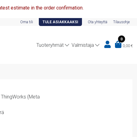
test estimate in the order confirmation.
Oma tili
TULE ASIAKKAAKSI
Ota yhteyttä
Tilausohje
0
Tuoteryhmät
Valmistaja
0,00
€
 ThingWorks (Meta
rä