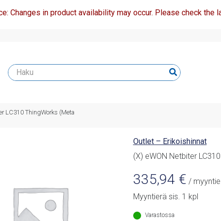
ce: Changes in product availability may occur. Please check the la
er LC310 ThingWorks (Meta
Outlet – Erikoishinnat
(X) eWON Netbiter LC310
335,94
€
/ myyntie
Myyntierä sis. 1 kpl
Varastossa