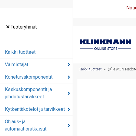
Noti
Tuoteryhmät
Tuoteryhmät
Kaikki tuotteet
Kaikki tuotteet
Valmistajat
Valmistajat
Kaikki tuotteet
»
(X) eWON Netbit
Koneturvakomponentit
Koneturvakomponentit
Keskuskomponentit ja
Keskuskomponentit ja
johdotustarvikkeet
johdotustarvikkeet
Kytkentäkotelot ja tarvikkeet
Kytkentäkotelot ja
tarvikkeet
Ohjaus- ja
automaatioratkaisut
Ohjaus- ja