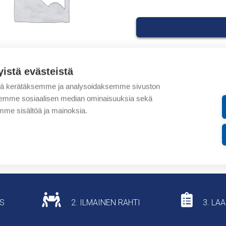
yistä evästeistä
Tuotekoodit
tä kerätäksemme ja analysoidaksemme sivuston
aksemme sosiaalisen median ominaisuuksia sekä
Tilauskoodi: NB1014
me sisältöä ja mainoksia.
Tuotteen tullikoodi: 851
Lisätiedot
US
2. ILMAINEN RAHTI
3. LA