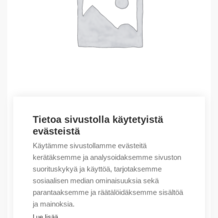
Tietoa sivustolla käytetyistä
Outlet – Erikoishinnat
evästeistä
(X) EWON COSY 141, IP ROUTER, MPI
Käytämme sivustollamme evästeitä
364,04
€
/ myyntierä
kerätäksemme ja analysoidaksemme sivuston
suorituskykyä ja käyttöä, tarjotaksemme
Myyntierä sis. 1 kpl
sosiaalisen median ominaisuuksia sekä
Varastossa
parantaaksemme ja räätälöidäksemme sisältöä
ja mainoksia.
Määrä
Määrä
Lue lisää