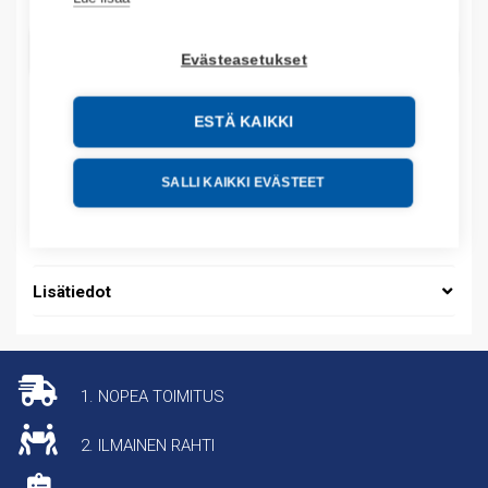
LISÄÄ OSTOSKORIIN
Evästeasetukset
ESTÄ KAIKKI
Tuotekoodit
SALLI KAIKKI EVÄSTEET
Tilauskoodi: EC5146000Q1
Tuotteen tullikoodi: 85269200
Lisätiedot
1. NOPEA TOIMITUS
2. ILMAINEN RAHTI