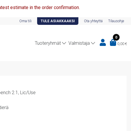
test estimate in the order confirmation.
Oma tili
TULE ASIAKKAAKSI
Ota yhteyttä
Tilausohje
0
Tuoteryhmät
Valmistaja
0,00
€
ench 2.1, Lic/Use
ierä