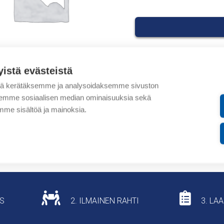
yistä evästeistä
Tuotekoodit
tä kerätäksemme ja analysoidaksemme sivuston
aksemme sosiaalisen median ominaisuuksia sekä
Tilauskoodi: T9087_AAD
me sisältöä ja mainoksia.
Tuotteen tullikoodi: 853
Lisätiedot
US
2. ILMAINEN RAHTI
3. LA