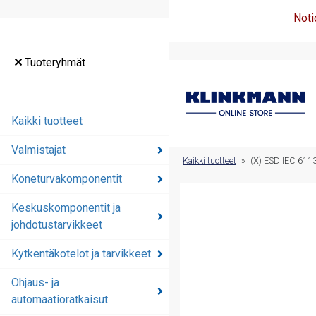
Noti
Tuoteryhmät
Tuoteryhmät
Kaikki tuotteet
Kaikki tuotteet
Valmistajat
Valmistajat
Kaikki tuotteet
»
(X) ESD IEC 611
Koneturvakomponentit
Koneturvakomponentit
Keskuskomponentit ja
Keskuskomponentit ja
johdotustarvikkeet
johdotustarvikkeet
Kytkentäkotelot ja tarvikkeet
Kytkentäkotelot ja
tarvikkeet
Ohjaus- ja
automaatioratkaisut
Ohjaus- ja