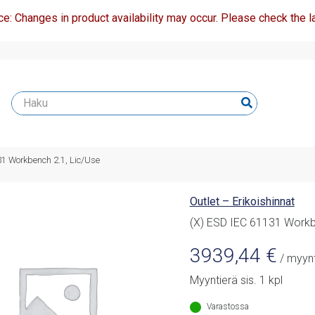
ce: Changes in product availability may occur. Please check the la
31 Workbench 2.1, Lic/Use
Outlet – Erikoishinnat
(X) ESD IEC 61131 Workb
3939,44
€
/ myynt
Myyntierä sis. 1 kpl
Varastossa