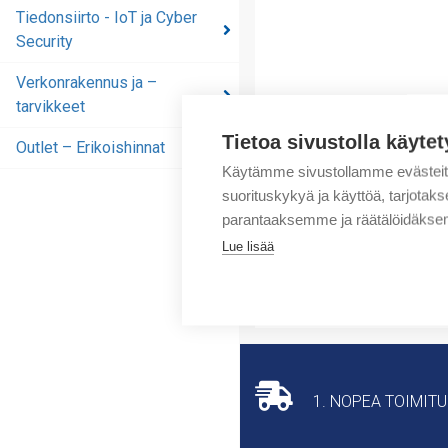
automaatioratkaisut
Tiedonsiirto - IoT ja Cyber
Security
Tiedonsiirto - IoT ja
Cyber Security
Verkonrakennus ja –
tarvikkeet
Verkonrakennus ja –
tarvikkeet
Tietoa sivustolla käytet
Outlet – Erikoishinnat
Outlet – Erikoishinnat
Käytämme sivustollamme evästei
suorituskykyä ja käyttöä, tarjot
parantaaksemme ja räätälöidäksem
Lue lisää
1. NOPEA TOIMIT