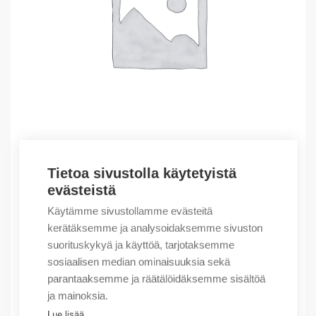
Tietoa sivustolla käytetyistä
Outlet – Erikoishinnat
evästeistä
(X) EEPROM MEMORY W. SLC5/03, 5/04, 5/05
Käytämme sivustollamme evästeitä
233,87
€
/ myyntierä
kerätäksemme ja analysoidaksemme sivuston
suorituskykyä ja käyttöä, tarjotaksemme
Myyntierä sis. 1 kpl
sosiaalisen median ominaisuuksia sekä
Varastossa
parantaaksemme ja räätälöidäksemme sisältöä
ja mainoksia.
Määrä
Määrä
Lue lisää