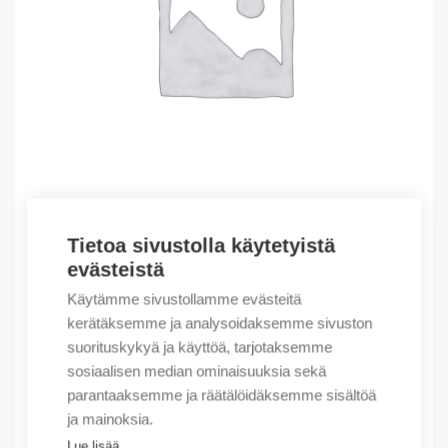
Tietoa sivustolla käytetyistä
Outlet – Erikoishinnat
evästeistä
(X) EaS device
Käytämme sivustollamme evästeitä
523,96
€
/ myyntierä
kerätäksemme ja analysoidaksemme sivuston
suorituskykyä ja käyttöä, tarjotaksemme
Myyntierä sis. 1 kpl
sosiaalisen median ominaisuuksia sekä
Varastossa
parantaaksemme ja räätälöidäksemme sisältöä
ja mainoksia.
Määrä
Määrä
Lue lisää