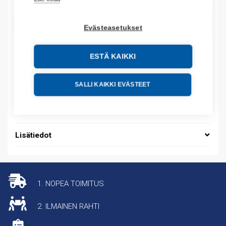
LISÄÄ OSTOSKORIIN
Evästeasetukset
ESTÄ KAIKKI
Tuotekoodit
SALLI KAIKKI EVÄSTEET
Tilauskoodi: VXWB2HM
Tuotteen tullikoodi: 85359000
Lisätiedot
1. NOPEA TOIMITUS
2. ILMAINEN RAHTI