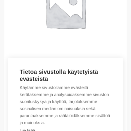
Tietoa sivustolla käytetyistä
Outlet – Erikoishinnat
evästeistä
(X) DX-3C 32A 6kA
Käytämme sivustollamme evästeitä
4,70
€
/ myyntierä
kerätäksemme ja analysoidaksemme sivuston
suorituskykyä ja käyttöä, tarjotaksemme
Myyntierä sis. 1 kpl
sosiaalisen median ominaisuuksia sekä
Varastossa
parantaaksemme ja räätälöidäksemme sisältöä
ja mainoksia.
Määrä
Määrä
Lue lisää