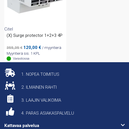
Citel
(X) Surge protector 1+2+3 4P
Alkuperäinen
Nykyinen
120,00
€
355,35
€
/ myyntierä
hinta
hinta
Myyntierä sis. 1 KPL
oli:
on:
Varastossa
355,35 €.
120,00 €.
1. NOPEA TOIMITUS
2. ILMAINEN RAHTI
3. LAAJIN VALIKOIMA
4. PARAS ASIAKASPALVELU
Kattavaa palvelua