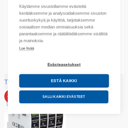
Käytämme sivustollamme evästeitä
Tuotekoodit
kerätäksemme ja analysoidaksemme sivuston
suorituskykyä ja käyttöä, tarjotaksemme
Tilauskoodi: 481301
sosiaalisen median ominaisuuksia sekä
Product order number: 481301
Valmistajan tuotenumero: 481301
parantaaksemme ja räätälöidäksemme sisältöä
ja mainoksia.
Lue lisää
Lisätiedot
Liitteet
Evästeasetukset
Tuotteita samalta valmistajalta
ESTÄ KAIKKI
-67%
SALLI KAIKKI EVÄSTEET