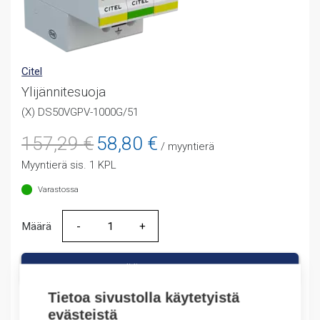
Citel
Ylijännitesuoja
(X) DS50VGPV-1000G/51
Alkuperäinen
Nykyinen
157,29
€
58,80
€
/ myyntierä
hinta
hinta
Myyntierä sis. 1 KPL
oli:
on:
157,29 €.
58,80 €.
Varastossa
Määrä
Määrä
LISÄÄ OSTOSKORIIN
Tietoa sivustolla käytetyistä
evästeistä